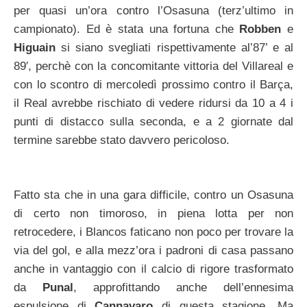
per quasi un’ora contro l’Osasuna (terz’ultimo in
campionato). Ed è stata una fortuna che
Robben
e
Higuain
si siano svegliati rispettivamente al’87’ e al
89′, perchè con la concomitante vittoria del Villareal e
con lo scontro di mercoledì prossimo contro il Barça,
il Real avrebbe rischiato di vedere ridursi da 10 a 4 i
punti di distacco sulla seconda, e a 2 giornate dal
termine sarebbe stato davvero pericoloso.
Fatto sta che in una gara difficile, contro un Osasuna
di certo non timoroso, in piena lotta per non
retrocedere, i Blancos faticano non poco per trovare la
via del gol, e alla mezz’ora i padroni di casa passano
anche in vantaggio con il calcio di rigore trasformato
da
Punal
, approfittando anche dell’ennesima
espulsione di
Cannavaro
di questa stagione. Ma