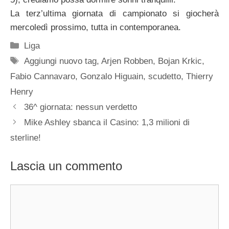
La terz’ultima giornata di campionato si giocherà
mercoledì prossimo, tutta in contemporanea.
Categorie
Liga
Tag
Aggiungi nuovo tag
,
Arjen Robben
,
Bojan Krkic
,
Fabio Cannavaro
,
Gonzalo Higuain
,
scudetto
,
Thierry
Henry
36^ giornata: nessun verdetto
Mike Ashley sbanca il Casino: 1,3 milioni di
sterline!
Lascia un commento
Commento