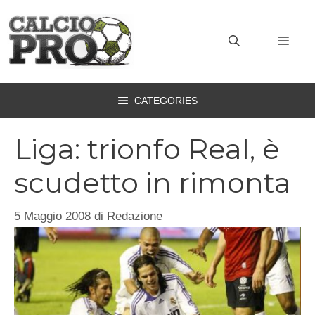
Vai
al
MEN
contenuto
CATEGORIES
Liga: trionfo Real, è
scudetto in rimonta
5 Maggio 2008
di
Redazione