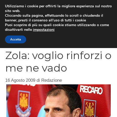
Vai
Utilizziamo i cookie per offrirti la migliore esperienza sul nostro
al
sito web.
MEN
Cliccando sulla pagina, effettuando lo scroll o chiudendo il
contenuto
banner, presti il consenso all’uso di tutti i cookie
Puoi scoprire di più su quali cookie stiamo utilizzando o come
disattivarli nelle
impostazioni
CATEGORIES
Accetta
Zola: voglio rinforzi o
me ne vado
16 Agosto 2009
di
Redazione