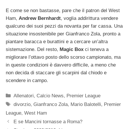
E come se non bastasse, pare che il patron del West
Ham,
Andrew Bernhardt
, voglia addirittura vendere
qualcuno dei suoi pezzi da novanta per far cassa. Una
situazione insostenibile per Gianfranco Zola, pronto a
piantare baracca e burattini e a cercare un’altra
sistemazione. Del resto,
Magic Box
ci teneva a
migliorare l’ottavo posto dello scorso campionato, ma
in queste condizioni è davvero difficile, a meno che
non decida di staccare gli scarpini dal chiodo e
scendere in campo.
Categorie
Allenatori
,
Calcio News
,
Premier League
Tag
divorzio
,
Gianfranco Zola
,
Mario Balotelli
,
Premier
League
,
West Ham
E se Mancini tornasse a Roma?