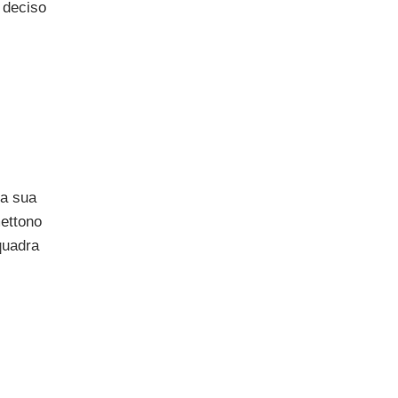
a deciso
la sua
mettono
quadra