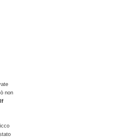
vate
rò non
lf
picco
stato