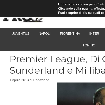
Vai
Utilizziamo i cookie per offrirt
Cliccando sulla pagina, effettua
al
Puoi scoprire di più su quali c
contenuto
JUVENTUS
NAPOLI
FIORENTINA
INTER
TORINO
Premier League, Di C
Sunderland e Millib
1 Aprile 2013
di
Redazione