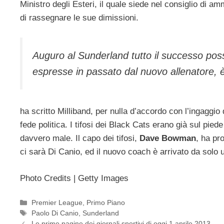
Ministro degli Esteri, il quale siede nel consiglio di 
di rassegnare le sue dimissioni.
Auguro al Sunderland tutto il successo possib
espresse in passato dal nuovo allenatore, è
ha scritto Milliband, per nulla d’accordo con l’ingaggi
fede politica. I tifosi dei Black Cats erano già sul pie
davvero male. Il capo dei tifosi,
Dave Bowman
, ha pr
ci sarà Di Canio, ed il nuovo coach è arrivato da solo 
Photo Credits | Getty Images
Categorie
Premier League
,
Primo Piano
Tag
Paolo Di Canio
,
Sunderland
Le prime pagine dei giornali sportivi di oggi 1 aprile 2013