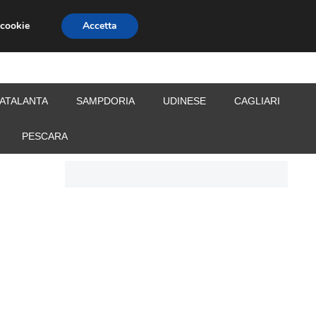
 cookie
Accetta
S
CALCIOMERCATO
ALLENATORI
ATALANTA
SAMPDORIA
UDINESE
CAGLIARI
PESCARA