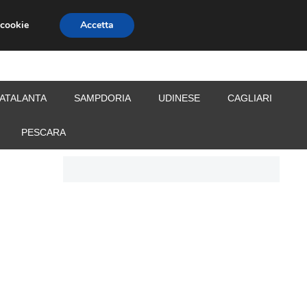
 cookie
Accetta
S
CALCIOMERCATO
ALLENATORI
ATALANTA
SAMPDORIA
UDINESE
CAGLIARI
PESCARA