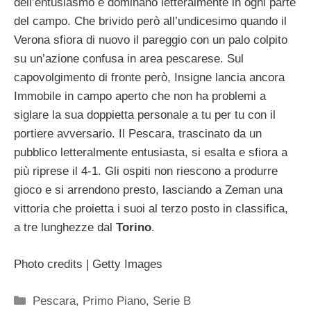
dell’entusiasmo e dominano letteralmente in ogni parte
del campo. Che brivido però all’undicesimo quando il
Verona sfiora di nuovo il pareggio con un palo colpito
su un’azione confusa in area pescarese. Sul
capovolgimento di fronte però, Insigne lancia ancora
Immobile in campo aperto che non ha problemi a
siglare la sua doppietta personale a tu per tu con il
portiere avversario. Il Pescara, trascinato da un
pubblico letteralmente entusiasta, si esalta e sfiora a
più riprese il 4-1. Gli ospiti non riescono a produrre
gioco e si arrendono presto, lasciando a Zeman una
vittoria che proietta i suoi al terzo posto in classifica,
a tre lunghezze dal
Torino
.
Photo credits | Getty Images
Categorie
Pescara
,
Primo Piano
,
Serie B