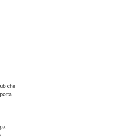
lub che
 porta
ppa
o