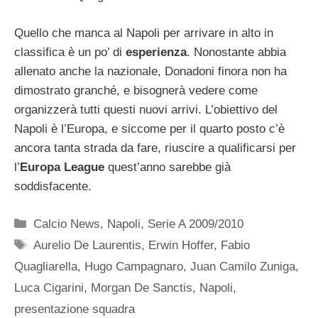
Quello che manca al Napoli per arrivare in alto in
classifica è un po’ di
esperienza
. Nonostante abbia
allenato anche la nazionale, Donadoni finora non ha
dimostrato granché, e bisognerà vedere come
organizzerà tutti questi nuovi arrivi. L’obiettivo del
Napoli è l’Europa, e siccome per il quarto posto c’è
ancora tanta strada da fare, riuscire a qualificarsi per
l’
Europa League
quest’anno sarebbe già
soddisfacente.
Categorie
Calcio News
,
Napoli
,
Serie A 2009/2010
Tag
Aurelio De Laurentis
,
Erwin Hoffer
,
Fabio
Quagliarella
,
Hugo Campagnaro
,
Juan Camilo Zuniga
,
Luca Cigarini
,
Morgan De Sanctis
,
Napoli
,
presentazione squadra