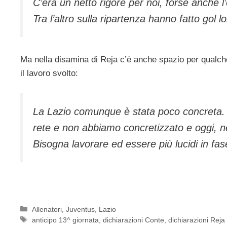
C’era un netto rigore per noi, forse anche l
Tra l’altro sulla ripartenza hanno fatto gol 
Ma nella disamina di Reja c’è anche spazio per qualch
il lavoro svolto:
La Lazio comunque è stata poco concreta. A
rete e non abbiamo concretizzato e oggi, ne
Bisogna lavorare ed essere più lucidi in fas
Categorie
Allenatori
,
Juventus
,
Lazio
Tag
anticipo 13^ giornata
,
dichiarazioni Conte
,
dichiarazioni Reja