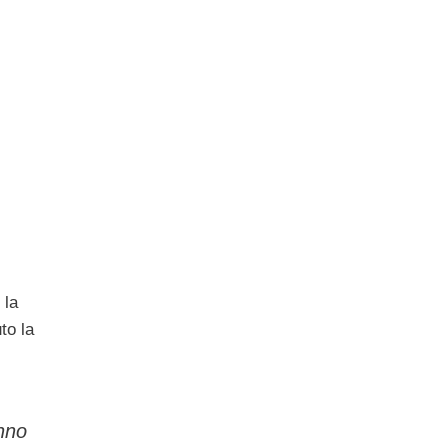
 la
to la
nno