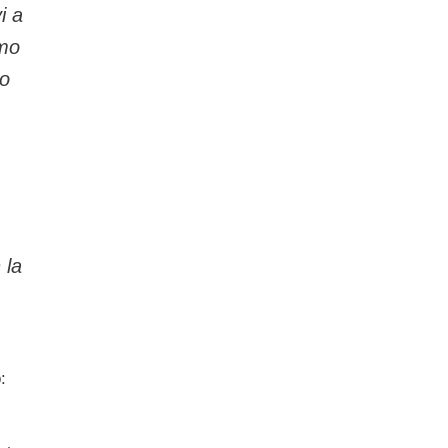
i a
amo
no
 la
: