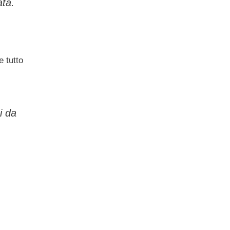
ata.
e tutto
i da