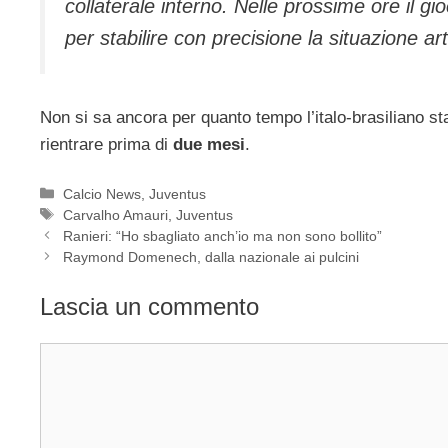
collaterale interno. Nelle prossime ore il g
per stabilire con precisione la situazione art
Non si sa ancora per quanto tempo l’italo-brasiliano s
rientrare prima di
due mesi
.
Categorie
Calcio News
,
Juventus
Tag
Carvalho Amauri
,
Juventus
Ranieri: “Ho sbagliato anch’io ma non sono bollito”
Raymond Domenech, dalla nazionale ai pulcini
Lascia un commento
Commento