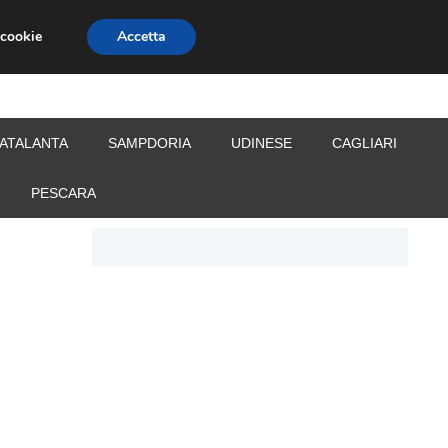
 cookie
Accetta
S
CALCIOMERCATO
ALLENATORI
ATALANTA
SAMPDORIA
UDINESE
CAGLIARI
PESCARA