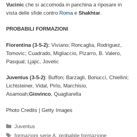
Vucinic
che si accomoda in panchina a riposare in
vista delle sfide contro
Roma
e
Shakhtar
.
PROBABILI FORMAZIONI
Fiorentina (3-5-2):
Viviano; Roncaglia, Rodriguez,
Tomovic; Cuadrado, Migliaccio, Pizarro, B. Valero,
Pasqual; Ljajic, Jovetic
Juventus (3-5-2)
: Buffon; Barzagli, Bonucci, Chiellini;
Lichtsteiner, Vidal, Pirlo, Marchisio,
Asamoah;
Giovinco
, Quagliarella
Photo Credits | Getty Images
Categorie
Juventus
Tag
formazioni serie A
,
probabile formazione