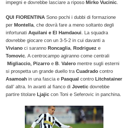
impegni e dovrebbe lasciare a riposo
Mirko Vucinic
.
QUI FIORENTINA
Sono pochi i dubbi di formazione
per
Montella
, che dovrà fare a meno soltanto degli
infortunati
Aquilani e El Hamdaoui
. La
squadra
dovrebbe giocare con un 3-5-2 in cui davanti a
Viviano
ci saranno
Roncaglia
,
Rodriguez
e
Tomovic
. A centrocampo agiranno come centrali
Migliaccio,
Pizarro
e
B
.
Valero
mentre sugli esterni
si prospetta un grande duello tra
Cuadrado
contro
Asamoah
in una fascia e
Pasqual
contro
Litchstainer
dall’ altra. In avanti al fianco di
Jovetic
dovrebbe
partire titolare
Ljajic
con Toni e Seferovic in panchina.