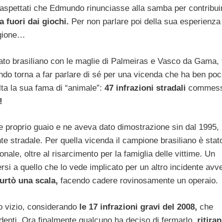
e aspettati che Edmundo rinunciasse alla samba per contribuir
a fuori dai giochi.
Per non parlare poi della sua esperienza
agione…
ato brasiliano con le maglie di Palmeiras e Vasco da Gama,
do torna a far parlare di sé per una vicenda che ha ben poc
ta la sua fama di “animale”:
47 infrazioni stradali
commess
!
e proprio guaio e ne aveva dato dimostrazione sin dal 1995,
te stradale. Per quella vicenda il campione brasiliano è stat
ale, oltre al risarcimento per la famiglia delle vittime. Un
i a quello che lo vede implicato per un altro incidente avv
urtò una scala,
facendo cadere rovinosamente un operaio.
rio vizio, considerando
le 17 infrazioni gravi del 2008,
che
denti. Ora finalmente qualcuno ha deciso di fermarlo,
ritiran