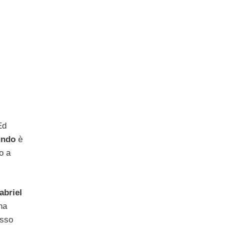
Ed
ndo
è
o a
abriel
na
esso