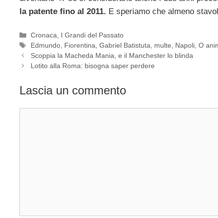
la patente fino al 2011.
E speriamo che almeno stavo
Categorie
Cronaca
,
I Grandi del Passato
Tag
Edmundo
,
Fiorentina
,
Gabriel Batistuta
,
multe
,
Napoli
,
O ani
Scoppia la Macheda Mania, e il Manchester lo blinda
Lotito alla Roma: bisogna saper perdere
Lascia un commento
Commento