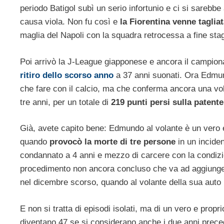
periodo Batigol subì un serio infortunio e ci si sarebb
causa viola. Non fu così e
la Fiorentina venne tagliat
maglia del Napoli con la squadra retrocessa a fine st
Poi arrivò la J-League giapponese e ancora il campion
ritiro dello scorso anno
a 37 anni suonati. Ora Edmun
che fare con il calcio, ma che conferma ancora una vol
tre anni, per un totale di
219 punti persi sulla patente
Già, avete capito bene: Edmundo al volante è un vero 
quando
provocò la morte di tre persone
in un inciden
condannato a 4 anni e mezzo di carcere con la condizion
procedimento non ancora concluso che va ad aggiungers
nel dicembre scorso, quando al volante della sua auto
E non si tratta di episodi isolati, ma di un vero e prop
diventano 47 se si considerano anche i due anni prece