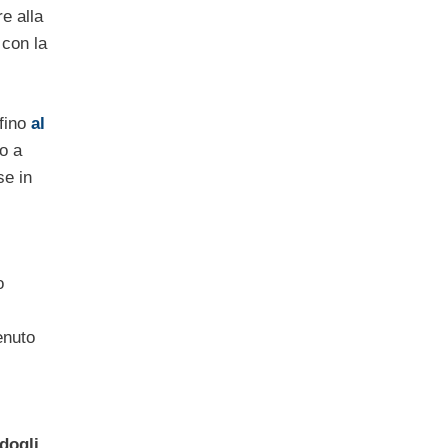
e alla
 con la
 fino
al
o a
e in
o
enuto
dogli