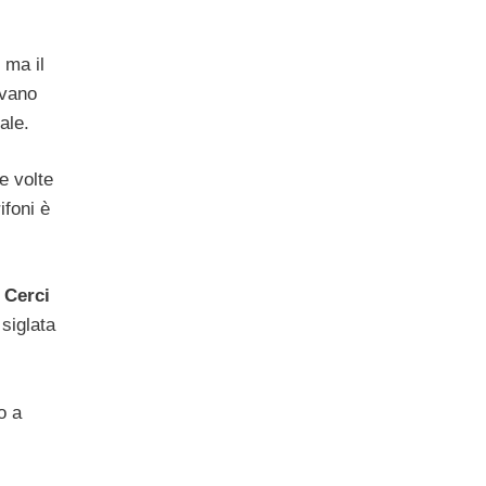
ma il
ivano
ale.
e volte
ifoni è
n
Cerci
 siglata
o a