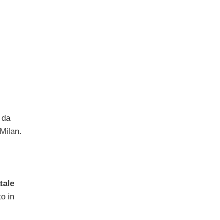
 da
 Milan.
tale
o in