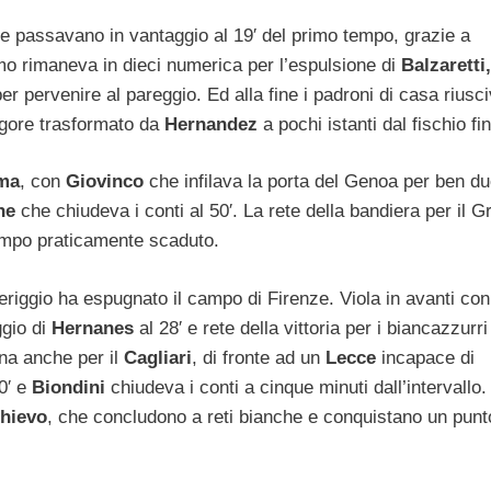
he passavano in vantaggio al 19′ del primo tempo, grazie a
mo rimaneva in dieci numerica per l’espulsione di
Balzaretti,
er pervenire al pareggio. Ed alla fine i padroni di casa riusc
rigore trasformato da
Hernandez
a pochi istanti dal fischio fin
ma
, con
Giovinco
che infilava la porta del Genoa per ben du
ne
che chiudeva i conti al 50′. La rete della bandiera per il Gr
mpo praticamente scaduto.
iggio ha espugnato il campo di Firenze. Viola in avanti co
ggio di
Hernanes
al 28′ e rete della vittoria per i biancazzurri
rna anche per il
Cagliari
, di fronte ad un
Lecce
incapace di
0′ e
Biondini
chiudeva i conti a cinque minuti dall’intervallo.
hievo
, che concludono a reti bianche e conquistano un punt