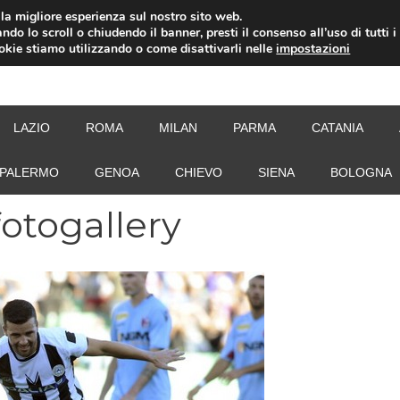
i la migliore esperienza sul nostro sito web.
ndo lo scroll o chiudendo il banner, presti il consenso all’uso di tutti i
ookie stiamo utilizzando o come disattivarli nelle
impostazioni
NEW
LAZIO
ROMA
MILAN
PARMA
CATANIA
PALERMO
GENOA
CHIEVO
SIENA
BOLOGNA
fotogallery