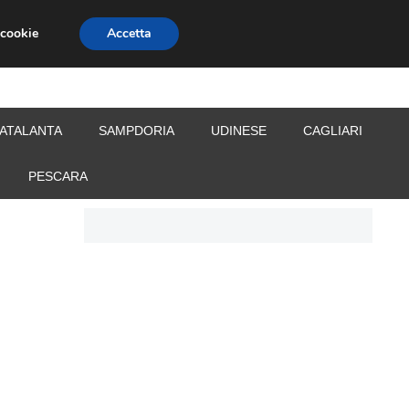
 cookie
Accetta
S
CALCIOMERCATO
ALLENATORI
ATALANTA
SAMPDORIA
UDINESE
CAGLIARI
PESCARA