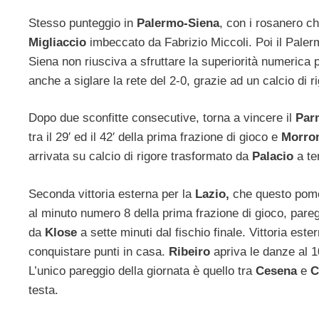
Stesso punteggio in
Palermo-Siena
, con i rosanero c
Migliaccio
imbeccato da Fabrizio Miccoli. Poi il Paler
Siena non riusciva a sfruttare la superiorità numerica p
anche a siglare la rete del 2-0, grazie ad un calcio di 
Dopo due sconfitte consecutive, torna a vincere il
Par
tra il 29′ ed il 42′ della prima frazione di gioco e
Morro
arrivata su calcio di rigore trasformato da
Palacio
a te
Seconda vittoria esterna per la
Lazio,
che questo pomer
al minuto numero 8 della prima frazione di gioco, pare
da
Klose
a sette minuti dal fischio finale. Vittoria este
conquistare punti in casa.
Ribeiro
apriva le danze al 1
L’unico pareggio della giornata è quello tra
Cesena
e
C
testa.