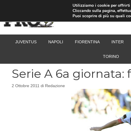
Vai
Utilizziamo i cookie per offrirt
Cliccando sulla pagina, effettua
al
Puoi scoprire di più su quali c
contenuto
JUVENTUS
NAPOLI
FIORENTINA
INTER
TORINO
Serie A 6a giornata: 
2 Ottobre 2011
di
Redazione