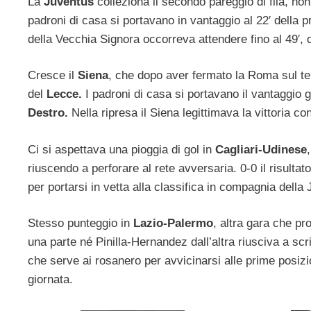
La
Juventus
colleziona il secondo pareggio di fila, n
padroni di casa si portavano in vantaggio al 22′ della 
della Vecchia Signora occorreva attendere fino al 49′
Cresce il
Siena
, che dopo aver fermato la Roma sul ter
del
Lecce.
I padroni di casa si portavano il vantaggio g
Destro.
Nella ripresa il Siena legittimava la vittoria co
Ci si aspettava una pioggia di gol in
Cagliari-Udinese
riuscendo a perforare al rete avversaria. 0-0 il risult
per portarsi in vetta alla classifica in compagnia della
Stesso punteggio in
Lazio-Palermo
, altra gara che pr
una parte né Pinilla-Hernandez dall’altra riusciva a scr
che serve ai rosanero per avvicinarsi alle prime posizi
giornata.