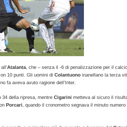
all’
Atalanta
, che – senza il -6 di penalizzazione per il calci
on 10 punti. Gli uomini di
Colantuono
inanellano la terza vit
o fa aveva avuto ragione dell’Inter.
o 34 della ripresa, mentre
Cigarini
metteva al sicuro il risult
con
Porcari
, quando il cronometro segnava il minuto numero