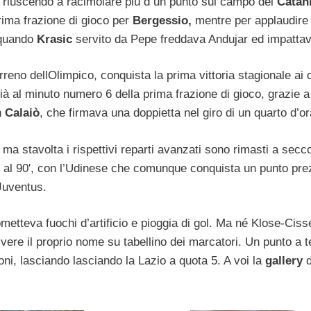
on riuscendo a racimolare più d un punto sul campo del
Catani
prima frazione di gioco per
Bergessio,
mentre per applaudire 
, quando
Krasic
servito da Pepe freddava Andujar ed impattav
reno dellOlimpico, conquista la prima vittoria stagionale ai 
ià al minuto numero 6 della prima frazione di gioco, grazie a
n
Calaiò
, che firmava una doppietta nel giro di un quarto d’or
, ma stavolta i rispettivi reparti avanzati sono rimasti a secc
ato al 90′, con l’Udinese che comunque conquista un punto pre
 Juventus.
ometteva fuochi d’artificio e pioggia di gol. Ma né Klose-Ciss
ivere il proprio nome su tabellino dei marcatori. Un punto a t
oni, lasciando lasciando la Lazio a quota 5. A voi la
gallery
d