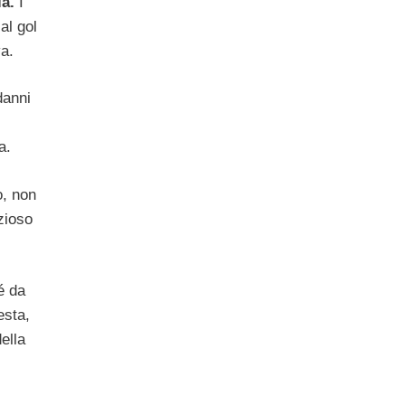
a.
I
al gol
a.
danni
a.
o, non
zioso
é da
esta,
ella