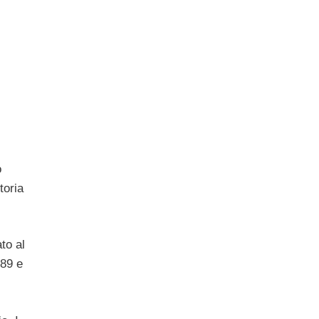
o
toria
ato al
 89 e