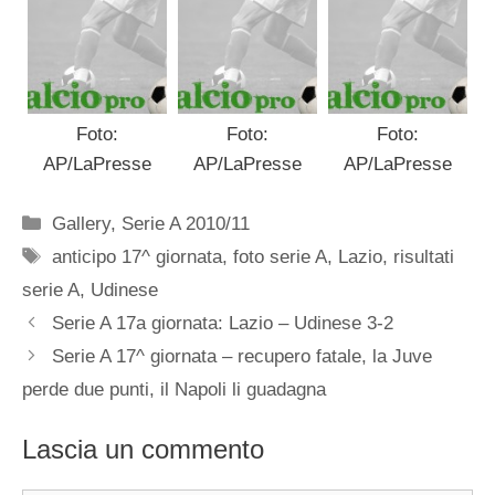
Foto:
Foto:
Foto:
AP/LaPresse
AP/LaPresse
AP/LaPresse
Categorie
Gallery
,
Serie A 2010/11
Tag
anticipo 17^ giornata
,
foto serie A
,
Lazio
,
risultati
serie A
,
Udinese
Serie A 17a giornata: Lazio – Udinese 3-2
Serie A 17^ giornata – recupero fatale, la Juve
perde due punti, il Napoli li guadagna
Lascia un commento