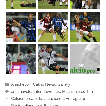
Categorie
Amichevoli
,
Calcio News
,
Gallery
Tag
amichevole
,
Inter
,
Juventus
,
Milan
,
Trofeo Tim
Calciomercato: la situazione a Ferragosto
Ranieri divorzia dalla Juve