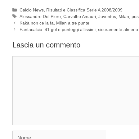
Categorie
Calcio News
,
Risultati e Classifica Serie A 2008/2009
Tag
Alessandro Del Piero
,
Carvalho Amauri
,
Juventus
,
Milan
,
pos
Kakà non ce la fa, Milan a tre punte
Fantacalcio: 41 gol e punteggi altissimi, sicuramente almen
Lascia un commento
Commento
Nome