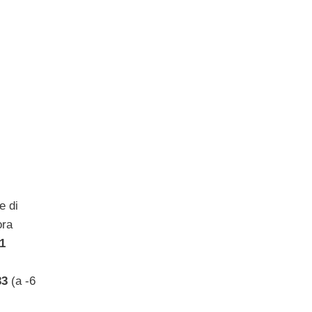
e di
ora
1
33
(a -6