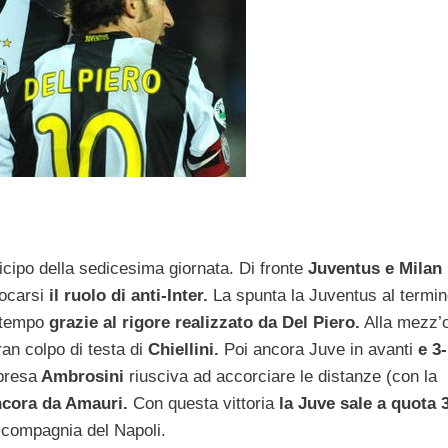
ticipo della sedicesima giornata. Di fronte
Juventus e Milan
iocarsi
il ruolo di anti-Inter.
La spunta la Juventus al termin
o tempo
grazie al rigore realizzato da Del Piero.
Alla mezz’
ran colpo di testa di
Chiellini.
Poi ancora Juve in avanti
e 3-
ipresa
Ambrosini
riusciva ad accorciare le distanze (con la
ancora da Amauri.
Con questa vittoria
la Juve sale a quota 
 compagnia del Napoli.