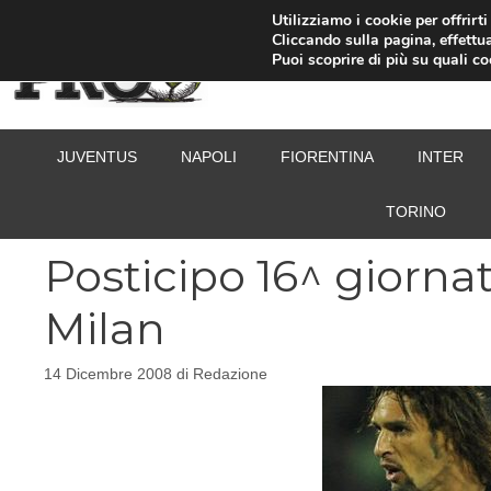
Vai
Utilizziamo i cookie per offrirt
Cliccando sulla pagina, effettua
al
Puoi scoprire di più su quali c
contenuto
JUVENTUS
NAPOLI
FIORENTINA
INTER
TORINO
Posticipo 16^ giornat
Milan
14 Dicembre 2008
di
Redazione