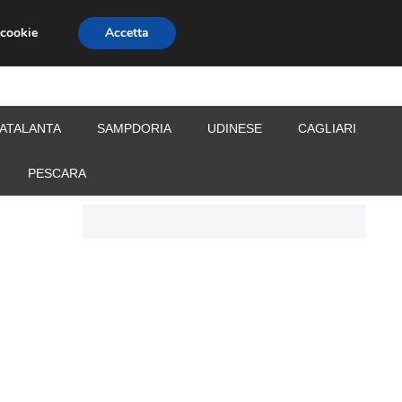
 cookie
Accetta
S
CALCIOMERCATO
ALLENATORI
ATALANTA
SAMPDORIA
UDINESE
CAGLIARI
PESCARA