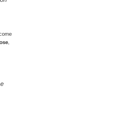
come
ose
,
 e