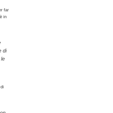
r far
è in
e
 di
 le
di
non