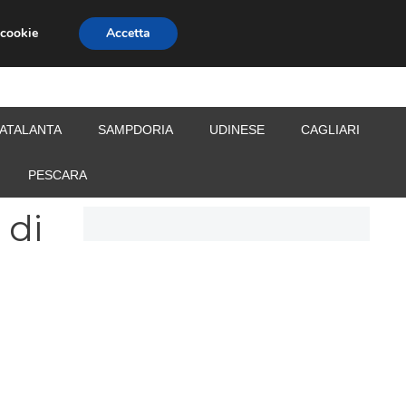
 cookie
Accetta
S
CALCIOMERCATO
ALLENATORI
ATALANTA
SAMPDORIA
UDINESE
CAGLIARI
PESCARA
 di