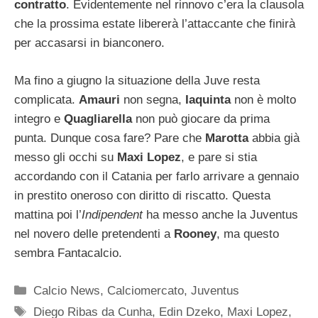
contratto
. Evidentemente nel rinnovo c’era la clausola
che la prossima estate libererà l’attaccante che finirà
per accasarsi in bianconero.
Ma fino a giugno la situazione della Juve resta
complicata.
Amauri
non segna,
Iaquinta
non è molto
integro e
Quagliarella
non può giocare da prima
punta. Dunque cosa fare? Pare che
Marotta
abbia già
messo gli occhi su
Maxi Lopez
, e pare si stia
accordando con il Catania per farlo arrivare a gennaio
in prestito oneroso con diritto di riscatto. Questa
mattina poi l’
Indipendent
ha messo anche la Juventus
nel novero delle pretendenti a
Rooney
, ma questo
sembra Fantacalcio.
Categorie
Calcio News
,
Calciomercato
,
Juventus
Tag
Diego Ribas da Cunha
,
Edin Dzeko
,
Maxi Lopez
,