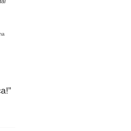
dal
ima
a!”