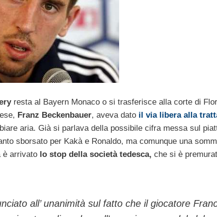
ery
resta al Bayern Monaco o si trasferisce alla corte di Flo
rese,
Franz Beckenbauer
, aveva dato
il via libera alla trat
iare aria. Già si parlava della possibile cifra messa sul piat
anto sborsato per Kakà e Ronaldo, ma comunque una somm
a è arrivato
lo stop della società tedesca,
che si è premurat
nciato all’ unanimità sul fatto che il giocatore Fran