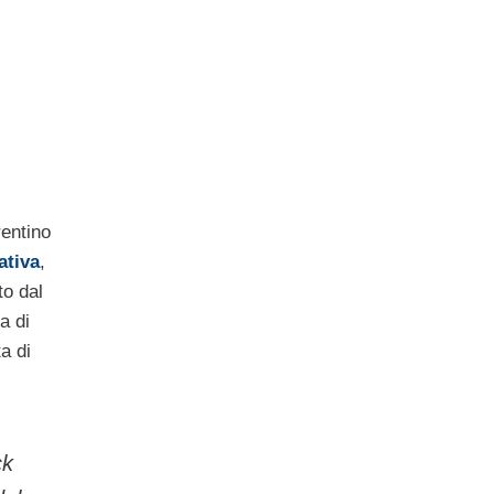
rentino
tativa
,
to dal
a di
a di
ck