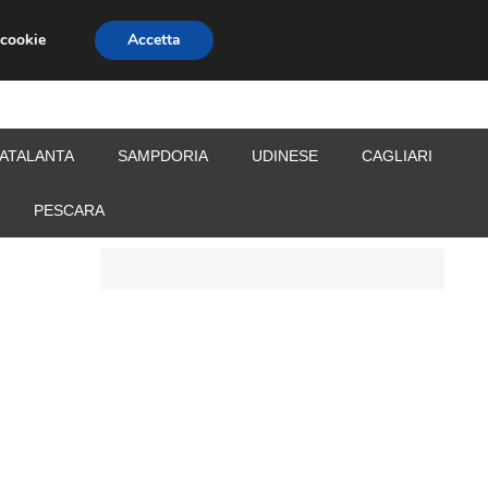
 cookie
Accetta
S
CALCIOMERCATO
ALLENATORI
ATALANTA
SAMPDORIA
UDINESE
CAGLIARI
PESCARA