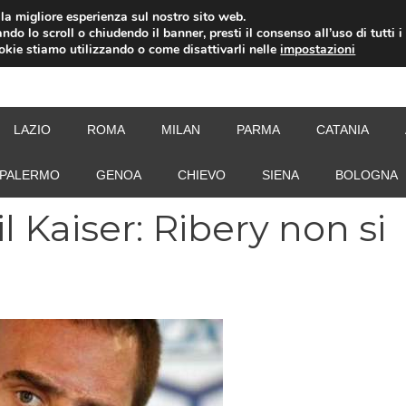
i la migliore esperienza sul nostro sito web.
ndo lo scroll o chiudendo il banner, presti il consenso all’uso di tutti i
ookie stiamo utilizzando o come disattivarli nelle
impostazioni
NEW
LAZIO
ROMA
MILAN
PARMA
CATANIA
PALERMO
GENOA
CHIEVO
SIENA
BOLOGNA
l Kaiser: Ribery non si