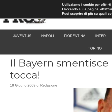
Vai
Utilizziamo i cookie per offrirt
Cliccando sulla pagina, effettua
al
Puoi scoprire di più su quali c
contenuto
JUVENTUS
NAPOLI
FIORENTINA
INTER
TORINO
Il Bayern smentisce i
tocca!
18 Giugno 2009
di
Redazione