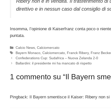
Ribery non è in vendita. Il trasferimento di
direttivo e in nessun caso dal consiglio di 
Insomma, l’opinione di Kaiserfranz conta poco o nient
puntata.
Categorie
Calcio News
,
Calciomercato
Tag
Bayern Monaco
,
Calciomercato
,
Franck Ribery
,
Franz Becke
Confederations Cup: Sudafrica – Nuova Zelanda 2-0
Ballardini: il presidente mi ha mancato di rispetto
1 commento su “Il Bayern sment
Pingback: Il Bayern smentisce il Kaiser: Ribery non si 