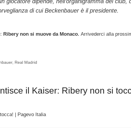
 un giocatore dipende, nell’organigramma del club, 
sorveglianza di cui Beckenbauer è il presidente.
e:
Ribery non si muove da Monaco.
Arrivederci alla pross
nbauer
,
Real Madrid
isce il Kaiser: Ribery non si tocc
tocca! | Pagevo Italia