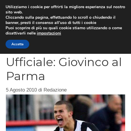
Vai
Utilizziamo i cookie per offrirti la migliore esperienza sul nostro
al
sito web.
MEN
Cliccando sulla pagina, effettuando lo scroll o chiudendo il
contenuto
banner, presti il consenso all’uso di tutti i cookie
Puoi scoprire di più su quali cookie stiamo utilizzando o come
disattivarli nelle
impostazioni
CATEGORIES
Accetta
Ufficiale: Giovinco al
Parma
5 Agosto 2010
di
Redazione