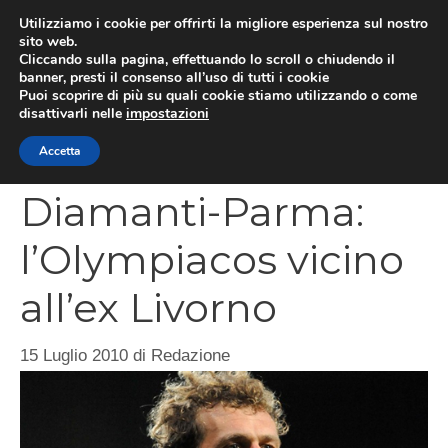
Vai
Utilizziamo i cookie per offrirti la migliore esperienza sul nostro
al
sito web.
MEN
Cliccando sulla pagina, effettuando lo scroll o chiudendo il
contenuto
banner, presti il consenso all’uso di tutti i cookie
Puoi scoprire di più su quali cookie stiamo utilizzando o come
disattivarli nelle
impostazioni
CATEGORIES
Accetta
Diamanti-Parma:
l’Olympiacos vicino
all’ex Livorno
15 Luglio 2010
di
Redazione