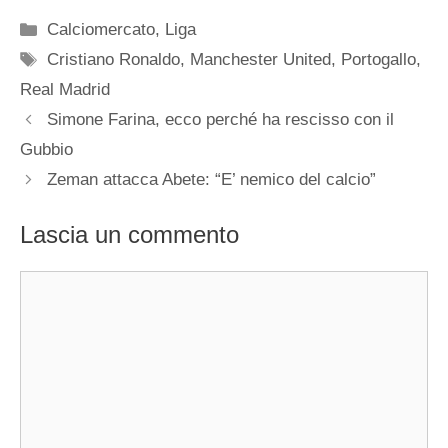
Categorie
Calciomercato
,
Liga
Tag
Cristiano Ronaldo
,
Manchester United
,
Portogallo
,
Real Madrid
Simone Farina, ecco perché ha rescisso con il
Gubbio
Zeman attacca Abete: “E’ nemico del calcio”
Lascia un commento
Commento