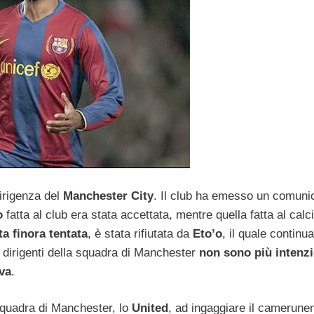
dirigenza del
Manchester City
. Il club ha emesso un comuni
ro
fatta al club era stata accettata, mentre quella fatta al calc
ta finora tentata
, è stata rifiutata da
Eto’o
, il quale continu
 dirigenti della squadra di Manchester
non sono più intenzi
iva
.
squadra di Manchester, lo
United
, ad ingaggiare il camerune