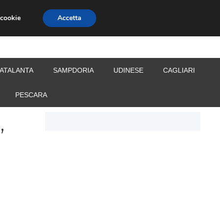
 cookie
Accetta
S
CALCIOMERCATO
ALLENATORI
ATALANTA
SAMPDORIA
UDINESE
CAGLIARI
PESCARA
,