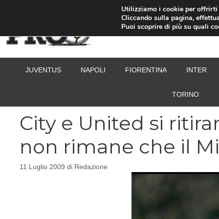
Vai
Utilizziamo i cookie per offrirt
Cliccando sulla pagina, effettua
al
Puoi scoprire di più su quali c
contenuto
JUVENTUS
NAPOLI
FIORENTINA
INTER
TORINO
City e United si ritir
non rimane che il M
11 Luglio 2009
di
Redazione