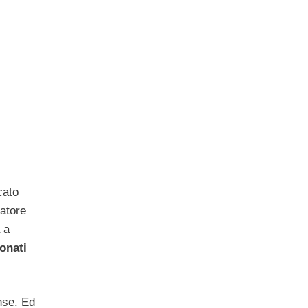
cato
iatore
a a
onati
nse. Ed