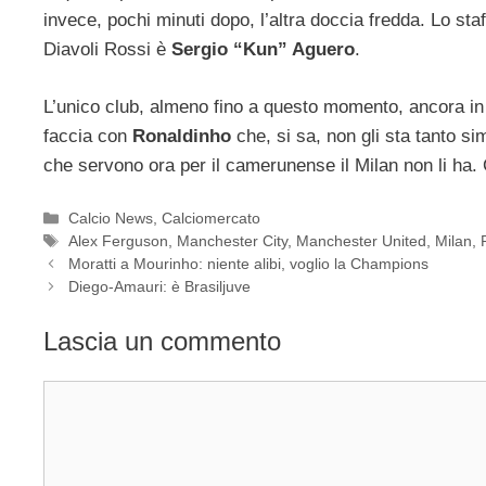
invece, pochi minuti dopo, l’altra doccia fredda. Lo staf
Diavoli Rossi è
Sergio “Kun” Aguero
.
L’unico club, almeno fino a questo momento, ancora in 
faccia con
Ronaldinho
che, si sa, non gli sta tanto s
che servono ora per il camerunense il Milan non li ha.
Categorie
Calcio News
,
Calciomercato
Tag
Alex Ferguson
,
Manchester City
,
Manchester United
,
Milan
,
Moratti a Mourinho: niente alibi, voglio la Champions
Diego-Amauri: è Brasiljuve
Lascia un commento
Commento