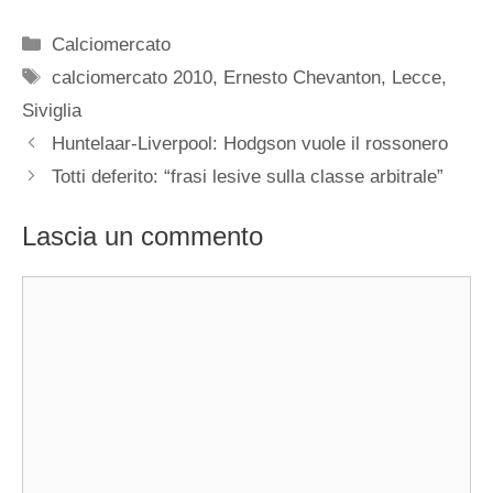
Categorie
Calciomercato
Tag
calciomercato 2010
,
Ernesto Chevanton
,
Lecce
,
Siviglia
Huntelaar-Liverpool: Hodgson vuole il rossonero
Totti deferito: “frasi lesive sulla classe arbitrale”
Lascia un commento
Commento