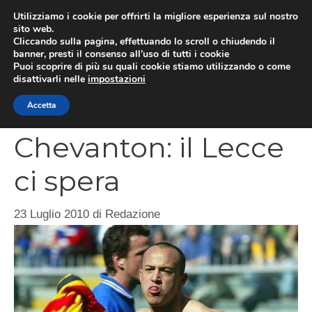
Vai
Utilizziamo i cookie per offrirti la migliore esperienza sul nostro
al
sito web.
MEN
Cliccando sulla pagina, effettuando lo scroll o chiudendo il
contenuto
banner, presti il consenso all’uso di tutti i cookie
Puoi scoprire di più su quali cookie stiamo utilizzando o come
disattivarli nelle
impostazioni
CATEGORIES
Accetta
Chevanton: il Lecce
ci spera
23 Luglio 2010
di
Redazione