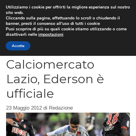
Vai
Utilizziamo i cookie per offrirti la migliore esperienza sul nostro
al
sito web.
MEN
Cliccando sulla pagina, effettuando lo scroll o chiudendo il
contenuto
banner, presti il consenso all’uso di tutti i cookie
Puoi scoprire di più su quali cookie stiamo utilizzando o come
disattivarli nelle
impostazioni
CATEGORIES
Accetta
Calciomercato
Lazio, Ederson è
ufficiale
23 Maggio 2012
di
Redazione