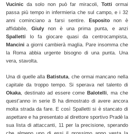
Vucinic
da solo non può far miracoli,
Totti
ormai
passa più tempo in infermieria che sul campo, e i 32
anni cominciano a farsi sentire.
Esposito
non è
affidabile,
Giuly
non è una prima punta, e anzi
Spalletti
lo fa giocare quasi da centrocampista,
Mancini
a giorni cambierà maglia. Pare insomma che
la Roma abbia urgente bisogno di una punta. Una
vera, stavolta.
Una di quelle alla
Batistuta
, che ormai mancano nella
capitale da troppo tempo. Si sperava nel talento di
Okaka
, destinato ad essere come
Balotelli
, ma che
quest’anno in serie B ha dimostrato di avere ancora
molta strada da fare. E così Spalletti si è stancato di
aspettare e ha presentato al direttore sportivo Pradè la
sua lista di attaccanti, 11 per la precisione, sperando
che almeno uno di essi il prossimo anno vesta la