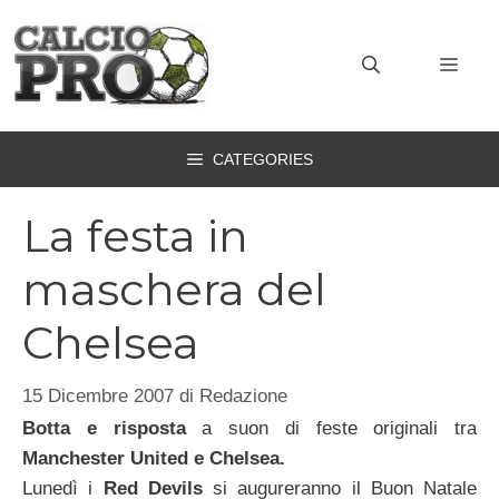
Vai
al
MEN
contenuto
CATEGORIES
La festa in
maschera del
Chelsea
15 Dicembre 2007
di
Redazione
Botta e risposta
a suon di feste originali tra
Manchester United e Chelsea.
Lunedì i
Red Devils
si augureranno il Buon Natale