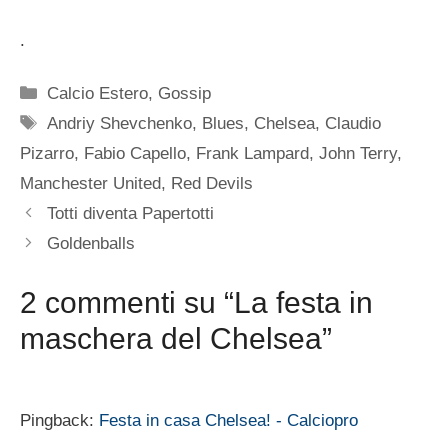
.
Categorie
Calcio Estero
,
Gossip
Tag
Andriy Shevchenko
,
Blues
,
Chelsea
,
Claudio
Pizarro
,
Fabio Capello
,
Frank Lampard
,
John Terry
,
Manchester United
,
Red Devils
Totti diventa Papertotti
Goldenballs
2 commenti su “La festa in
maschera del Chelsea”
Pingback:
Festa in casa Chelsea! - Calciopro