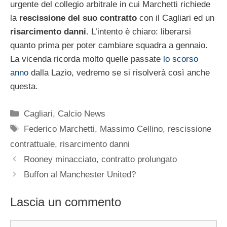
urgente del collegio arbitrale in cui Marchetti richiede
la
rescissione del suo contratto
con il Cagliari ed un
risarcimento danni
. L’intento è chiaro: liberarsi
quanto prima per poter cambiare squadra a gennaio.
La vicenda ricorda molto quelle passate
lo scorso
anno
dalla Lazio, vedremo se si risolverà così anche
questa.
Categorie
Cagliari
,
Calcio News
Tag
Federico Marchetti
,
Massimo Cellino
,
rescissione
contrattuale
,
risarcimento danni
Rooney minacciato, contratto prolungato
Buffon al Manchester United?
Lascia un commento
Commento