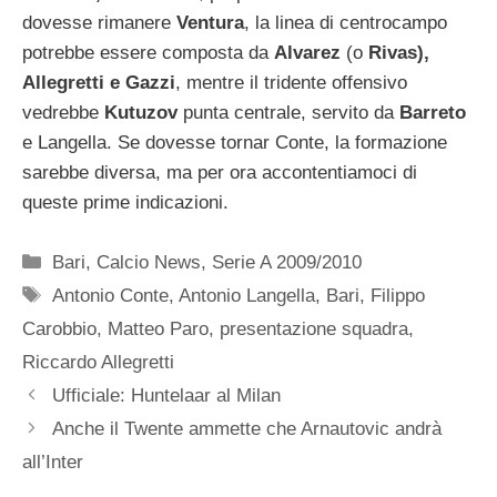
dovesse rimanere
Ventura
, la linea di centrocampo
potrebbe essere composta da
Alvarez
(o
Rivas),
Allegretti e Gazzi
, mentre il tridente offensivo
vedrebbe
Kutuzov
punta centrale, servito da
Barreto
e Langella. Se dovesse tornar Conte, la formazione
sarebbe diversa, ma per ora accontentiamoci di
queste prime indicazioni.
Categorie
Bari
,
Calcio News
,
Serie A 2009/2010
Tag
Antonio Conte
,
Antonio Langella
,
Bari
,
Filippo
Carobbio
,
Matteo Paro
,
presentazione squadra
,
Riccardo Allegretti
Ufficiale: Huntelaar al Milan
Anche il Twente ammette che Arnautovic andrà
all’Inter