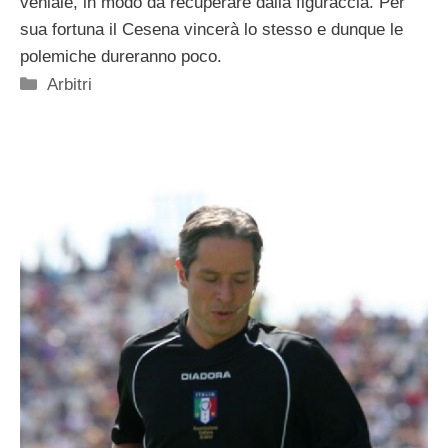
veniale, in modo da recuperare dalla figuraccia. Per
sua fortuna il Cesena vincerà lo stesso e dunque le
polemiche dureranno poco.
Categorie
Arbitri