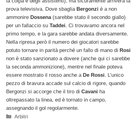
la colpa è degli assistenti), ma sicuramente arriverà la
prova televisiva. Dove sbaglia
Bergonzi
è a non
ammonire
Dossena
(sarebbe stato il secondo giallo)
per un fallaccio su
Taddei
. Ci trovavamo ancora nel
primo tempo, e la gara sarebbe andata diversamente.
Nella ripresa però il numero dei giocatori sarebbe
potuto tornare in parità perché un fallo di mano di
Rosi
non è stato sanzionato a dovere (anche qui ci sarebbe
la seconda ammonizione), mentre nel finale poteva
essere mostrato il rosso anche a
De Rossi
. L’unico
pezzo di bravura accade sul calcio di rigore, quando
Bergonzi si accorge che il tiro di
Cavani
ha
oltrepassato la linea, ed è tornato in campo,
assegnando il gol regolarmente.
Categorie
Arbitri