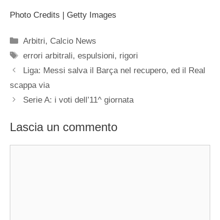
Photo Credits | Getty Images
Categorie
Arbitri
,
Calcio News
Tag
errori arbitrali
,
espulsioni
,
rigori
Liga: Messi salva il Barça nel recupero, ed il Real
scappa via
Serie A: i voti dell’11^ giornata
Lascia un commento
Commento