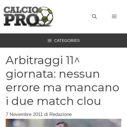
Vai
al
MEN
contenuto
CATEGORIES
Arbitraggi 11^
giornata: nessun
errore ma mancano
i due match clou
7 Novembre 2011
di
Redazione