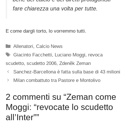
fare chiarezza una volta per tutte.
E come dargli torto, lo vorremmo tutti.
Categorie
Allenatori
,
Calcio News
Tag
Giacinto Facchetti
,
Luciano Moggi
,
revoca
scudetto
,
scudetto 2006
,
Zdeněk Zeman
Sanchez-Barcellona è fatta sulla base di 43 milioni
Milan combattuto tra Pastore e Montolivo
2 commenti su “Zeman come
Moggi: “revocate lo scudetto
all’Inter””