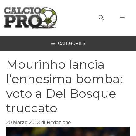
Vai
al
MEN
contenuto
CATEGORIES
Mourinho lancia
l’ennesima bomba:
voto a Del Bosque
truccato
20 Marzo 2013
di
Redazione