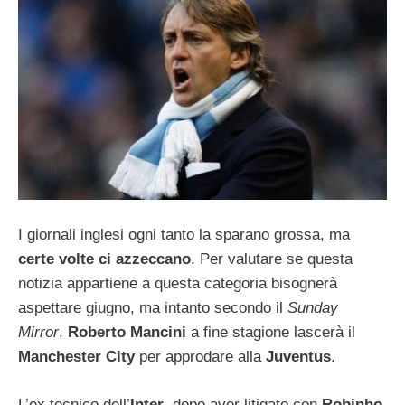
I giornali inglesi ogni tanto la sparano grossa, ma
certe volte ci azzeccano
. Per valutare se questa
notizia appartiene a questa categoria bisognerà
aspettare giugno, ma intanto secondo il
Sunday
Mirror
,
Roberto Mancini
a fine stagione lascerà il
Manchester City
per approdare alla
Juventus
.
L’ex tecnico dell’
Inter
, dopo aver litigato con
Robinho,