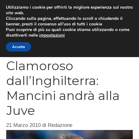
Vai
Utilizziamo i cookie per offrirti la migliore esperienza sul nostro
al
sito web.
MEN
Cliccando sulla pagina, effettuando lo scroll o chiudendo il
contenuto
banner, presti il consenso all’uso di tutti i cookie
Puoi scoprire di più su quali cookie stiamo utilizzando o come
disattivarli nelle
impostazioni
CATEGORIES
Accetta
Clamoroso
dall’Inghilterra:
Mancini andrà alla
Juve
21 Marzo 2010
di
Redazione