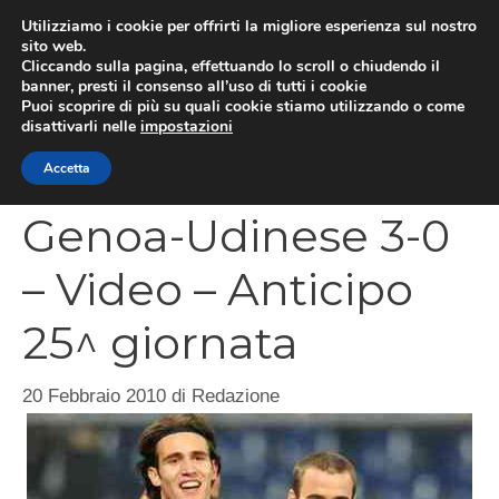
Vai
Utilizziamo i cookie per offrirti la migliore esperienza sul nostro
al
sito web.
MEN
Cliccando sulla pagina, effettuando lo scroll o chiudendo il
contenuto
banner, presti il consenso all’uso di tutti i cookie
Puoi scoprire di più su quali cookie stiamo utilizzando o come
disattivarli nelle
impostazioni
CATEGORIES
Accetta
Genoa-Udinese 3-0
– Video – Anticipo
25^ giornata
20 Febbraio 2010
di
Redazione