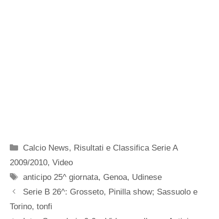
Categorie
Calcio News
,
Risultati e Classifica Serie A
2009/2010
,
Video
Tag
anticipo 25^ giornata
,
Genoa
,
Udinese
Serie B 26^: Grosseto, Pinilla show; Sassuolo e
Torino, tonfi