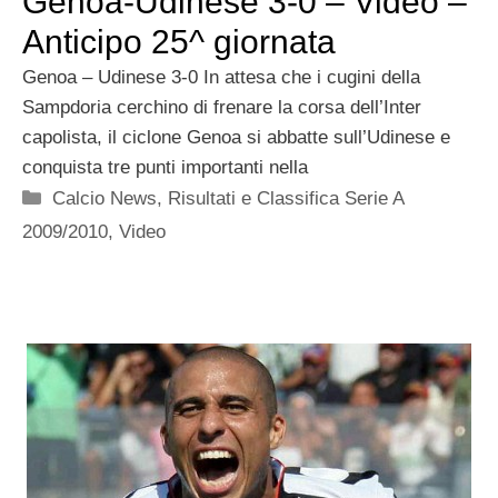
Genoa-Udinese 3-0 – Video –
Anticipo 25^ giornata
Genoa – Udinese 3-0 In attesa che i cugini della
Sampdoria cerchino di frenare la corsa dell’Inter
capolista, il ciclone Genoa si abbatte sull’Udinese e
conquista tre punti importanti nella
Categorie
Calcio News
,
Risultati e Classifica Serie A
2009/2010
,
Video