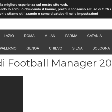
i la migliore esperienza sul nostro sito web.
ndo lo scroll o chiudendo il banner, presti il consenso all’uso di tutti i
ookie stiamo utilizzando o come disattivarli nelle
impostazioni
NEW
LAZIO
ROMA
MILAN
PARMA
CATANIA
PALERMO
GENOA
CHIEVO
SIENA
BOLOGNA
di Football Manager 20