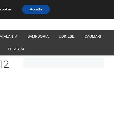
 cookie
Accetta
S
CALCIOMERCATO
ALLENATORI
ATALANTA
SAMPDORIA
UDINESE
CAGLIARI
PESCARA
12