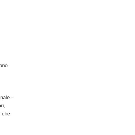
ano
onale –
ri,
i che