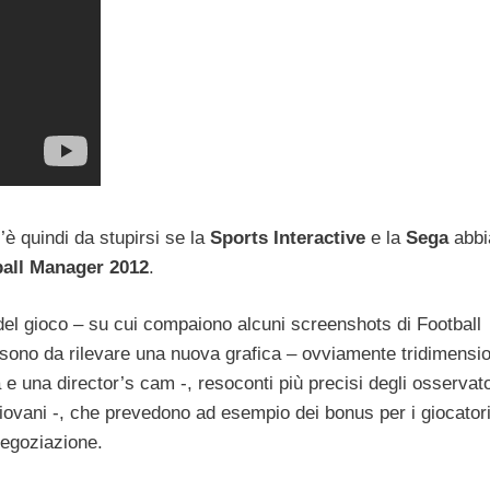
’è quindi da stupirsi se la
Sports Interactive
e la
Sega
abbi
all Manager 2012
.
le del gioco – su cui compaiono alcuni screenshots di Football
 sono da rilevare una nuova grafica – ovviamente tridimensi
e una director’s cam -, resoconti più precisi degli osservato
iù giovani -, che prevedono ad esempio dei bonus per i giocator
egoziazione.