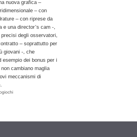
na nuova grafica –
ridimensionale – con
rature – con riprese da
ta e una director’s cam -,
 precisi degli osservatori,
contratto – soprattutto per
iù giovani -, che
 esempio dei bonus per i
e non cambiano maglia
ovi meccanismi di
.
ogiochi