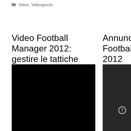
Categorie
Video
,
Videogiochi
Video Football
Annunci
Manager 2012:
Footba
gestire le tattiche
2012