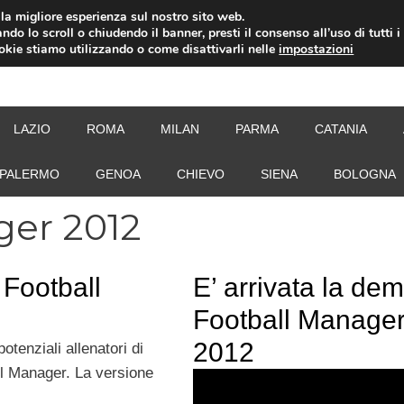
i la migliore esperienza sul nostro sito web.
ndo lo scroll o chiudendo il banner, presti il consenso all’uso di tutti i
ookie stiamo utilizzando o come disattivarli nelle
impostazioni
NEW
LAZIO
ROMA
MILAN
PARMA
CATANIA
PALERMO
GENOA
CHIEVO
SIENA
BOLOGNA
ger 2012
Football
E’ arrivata la dem
Football Manage
2012
potenziali allenatori di
ll Manager. La versione