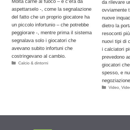
Molta carne al fuoco – e c’era da
da rilevare u
aspettarselo -, come la segnalazione
ovviamente t
del fatto che un proprio giocatore ha
nuove inquad
un piccolo infortunio – che potrebbe
dietro la por
peggiorare -, mentre prima il sistema
resoconti più
segnalava solo i giocatori che
nuovi tipi di 
avevano subito infortuni che
i calciatori p
costringevano al cambio.
prevedono ad
Categorie
Calcio & dintorni
giocatori ch
spesso, e nu
negoziazione
Categorie
Video
,
Vide