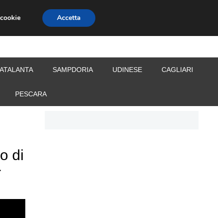
 cookie
Accetta
S
CALCIOMERCATO
ALLENATORI
ATALANTA
SAMPDORIA
UDINESE
CAGLIARI
PESCARA
o di
r