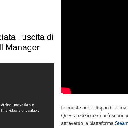
ata l’uscita di
ll Manager
In queste ore è disponibile una
Questa edizione si può scarica
attraverso la piattaforma
Stea