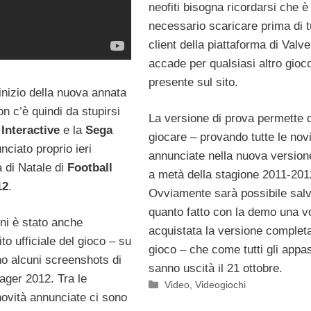
neofiti bisogna ricordarsi che è
necessario scaricare prima di tu
client della piattaforma di Valv
accade per qualsiasi altro gioc
presente sul sito.
’inizio della nuova annata
on c’è quindi da stupirsi
La versione di prova permette d
Interactive
e la
Sega
giocare – provando tutte le nov
ciato proprio ieri
annunciate nella nuova versione
a di Natale di
Football
a metà della stagione 2011-201
12
.
Ovviamente sarà possibile sal
quanto fatto con la demo una v
rni è stato anche
acquistata la versione completa
ito ufficiale del gioco – su
gioco – che come tutti gli appa
o alcuni screenshots di
sanno uscità il 21 ottobre.
ager 2012. Tra le
Categorie
Video
,
Videogiochi
novità annunciate ci sono