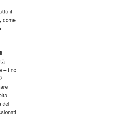
tto il
e, come
o
i
ità
 – fino
2.
vare
olta
 del
ssionati