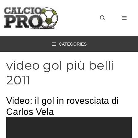
Vai
al
MEN
contenuto
CATEGORIES
video gol più belli
2011
Video: il gol in rovesciata di
Carlos Vela