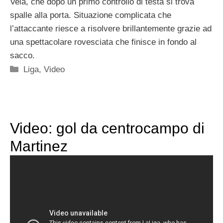
Vela, che dopo un primo controllo di testa si trova
spalle alla porta. Situazione complicata che
l’attaccante riesce a risolvere brillantemente grazie ad
una spettacolare rovesciata che finisce in fondo al
sacco.
Categorie
Liga
,
Video
Video: gol da centrocampo di
Martinez