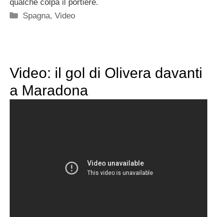
qualche colpa il portiere.
Categorie
Spagna
,
Video
Video: il gol di Olivera davanti
a Maradona