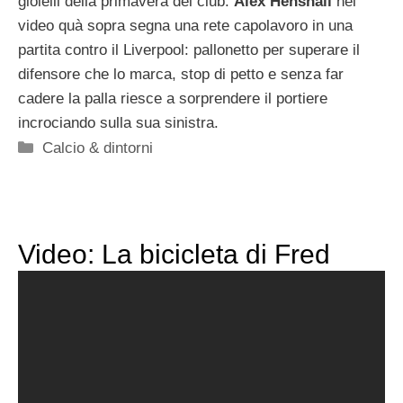
gioielli della primavera del club.
Alex Henshall
nel
video quà sopra segna una rete capolavoro in una
partita contro il Liverpool: pallonetto per superare il
difensore che lo marca, stop di petto e senza far
cadere la palla riesce a sorprendere il portiere
incrociando sulla sua sinistra.
Categorie
Calcio & dintorni
Video: La bicicleta di Fred