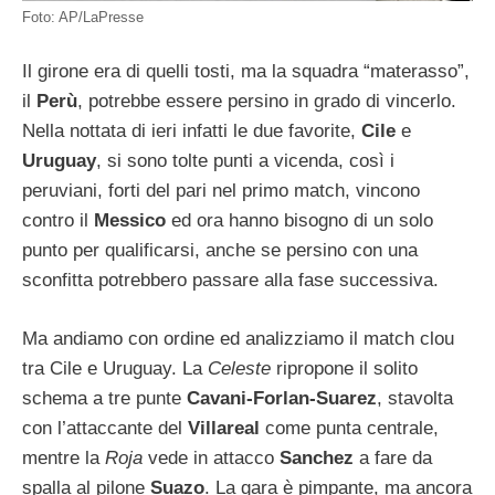
Foto: AP/LaPresse
Il girone era di quelli tosti, ma la squadra “materasso”,
il
Perù
, potrebbe essere persino in grado di vincerlo.
Nella nottata di ieri infatti le due favorite,
Cile
e
Uruguay
, si sono tolte punti a vicenda, così i
peruviani, forti del pari nel primo match, vincono
contro il
Messico
ed ora hanno bisogno di un solo
punto per qualificarsi, anche se persino con una
sconfitta potrebbero passare alla fase successiva.
Ma andiamo con ordine ed analizziamo il match clou
tra Cile e Uruguay. La
Celeste
ripropone il solito
schema a tre punte
Cavani-Forlan-Suarez
, stavolta
con l’attaccante del
Villareal
come punta centrale,
mentre la
Roja
vede in attacco
Sanchez
a fare da
spalla al pilone
Suazo
. La gara è pimpante, ma ancora