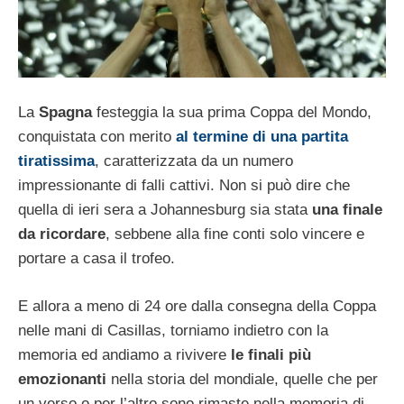
La
Spagna
festeggia la sua prima Coppa del Mondo,
conquistata con merito
al termine di una partita
tiratissima
, caratterizzata da un numero
impressionante di falli cattivi. Non si può dire che
quella di ieri sera a Johannesburg sia stata
una finale
da ricordare
, sebbene alla fine conti solo vincere e
portare a casa il trofeo.
E allora a meno di 24 ore dalla consegna della Coppa
nelle mani di Casillas, torniamo indietro con la
memoria ed andiamo a rivivere
le finali più
emozionanti
nella storia del mondiale, quelle che per
un verso o per l’altro sono rimaste nella memoria di