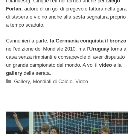
l’olandese). Cinque reti nel torneo anche per
Diego
Forlan,
autore di un gol di pregevole fattura nella gara
di stasera e vicino anche alla sesta segnatura proprio
a tempo scaduto.
Cannonieri a parte,
la Germania conquista il bronzo
nell’edizione del Mondiale 2010, ma l’
Uruguay
torna a
casa senza rimpianti e consapevole di aver disputato
un grande campionato del mondo. A voi il
video
e la
gallery
della serata.
Categorie
Gallery
,
Mondiali di Calcio
,
Video