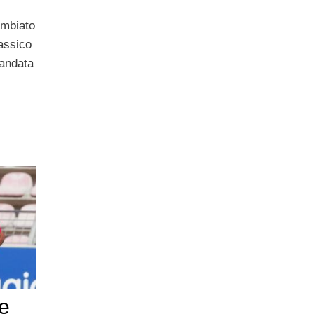
ambiato
lassico
 andata
ie