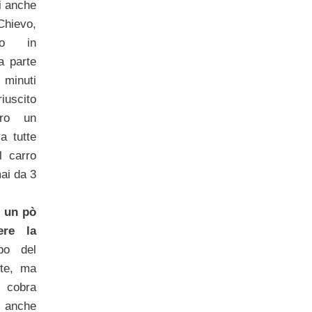
i anche
Chievo,
to in
a parte
i minuti
riuscito
tro un
a tutte
l carro
mai da 3
,
un pò
ere la
mpo del
rte, ma
 cobra
e anche