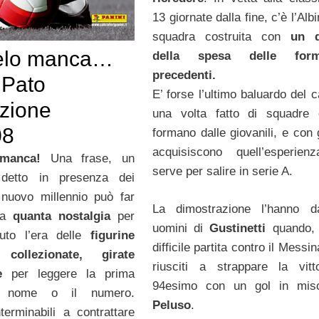
13 giornate dalla fine, c’è l’Albi
squadra costruita con
un 
elo manca…
della spesa delle form
precedenti.
Pato
E’ forse l’ultimo baluardo del c
izione
una volta fatto di squadre 
08
formano dalle giovanili, e con 
acquisiscono quell’esperien
manca!
Una frase, un
serve per salire in serie A.
detto in presenza dei
 nuovo millennio può far
La dimostrazione l’hanno da
 ma
quanta nostalgia
per
uomini di
Gustinetti
quando,
uto l’era delle
figurine
difficile partita contro il Messi
 collezionate, girate
riusciti a strappare la vitt
e
per leggere la prima
94esimo con un gol in misc
el nome o il numero.
Peluso
.
terminabili a contrattare