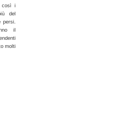
 così i
iù del
 persi.
nno il
endenti
to molti