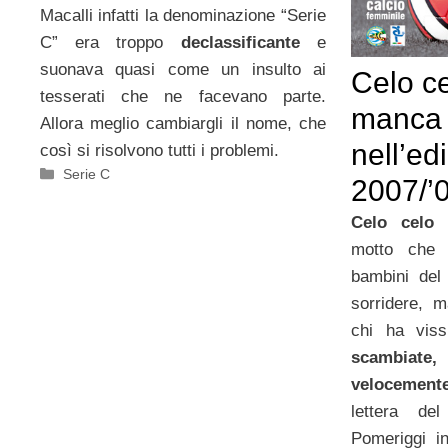
Macalli infatti la denominazione “Serie
C” era troppo
declassificante
e
suonava quasi come un insulto ai
Celo c
tesserati che ne facevano parte.
manca 
Allora meglio cambiargli il nome, che
nell’ed
così si risolvono tutti i problemi.
Categorie
Serie C
2007/’
Celo celo 
motto che 
bambini del
sorridere,
chi ha viss
scambiate,
velocement
lettera d
Pomeriggi in