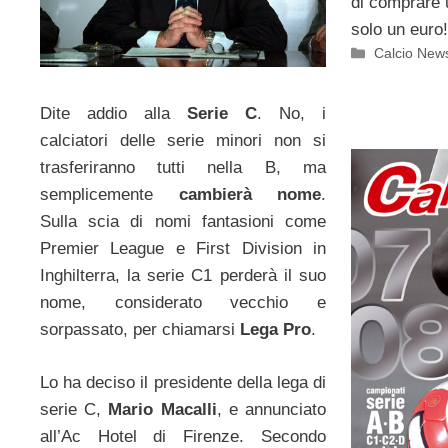
di comprare u
solo un euro!
Categorie
Calcio New
Dite addio alla
Serie C
. No, i
calciatori delle serie minori non si
trasferiranno tutti nella B, ma
semplicemente
cambierà nome
.
Sulla scia di nomi fantasioni come
Premier League e First Division in
Inghilterra, la serie C1 perderà il suo
nome, considerato vecchio e
sorpassato, per chiamarsi
Lega Pro
.
Lo ha deciso il presidente della lega di
serie C,
Mario Macalli
, e annunciato
all’Ac Hotel di Firenze. Secondo