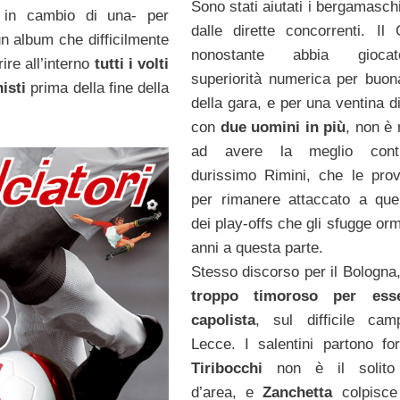
Sono stati aiutati i bergamasch
e in cambio di una- per
dalle dirette concorrenti. Il 
n album che difficilmente
nonostante abbia gioca
ire all’interno
tutti i volti
superiorità numerica per buon
nisti
prima della fine della
della gara, e per una ventina d
con
due uomini in più
, non è 
ad avere la meglio con
durissimo Rimini, che le prov
per rimanere attaccato a que
dei play-offs che gli sfugge or
anni a questa parte.
Stesso discorso per il Bologna
troppo timoroso per ess
capolista
, sul difficile ca
Lecce. I salentini partono fo
Tiribocchi
non è il solito
d’area, e
Zanchetta
colpisc