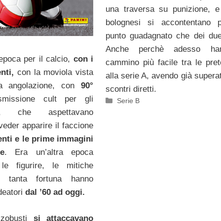
una traversa su punizione, e
bolognesi si accontentano p
punto guadagnato che dei due
Anche perchè adesso ha
epoca per il calcio,
con i
cammino più facile tra le pret
nti,
con la moviola vista
alla serie A, avendo già supera
a angolazione, con
90°
scontri diretti.
asmissione cult per gli
Categorie
Serie B
ati, che aspettavano
 veder apparire il faccione
enti e le prime immagini
te
. Era un’altra epoca
e figurire, le mitiche
e tanta fortuna hanno
ideatori
dal ’60 ad oggi.
zzobusti
si attaccavano