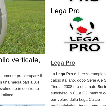
Lega Pro
llo verticale,
Lega Pro
La
Lega Pro
è il terzo campion
cisamente preoccupare il
calcio italiano, dopo Serie A e 
con una media pari a 3,4
Fino al 2008 era chiamato
Seri
tevolmente in confronto
suddiviso in C1 e C2, mentre o
italiana.
per volere della Lega Calcio
professinistico, ha assunto que