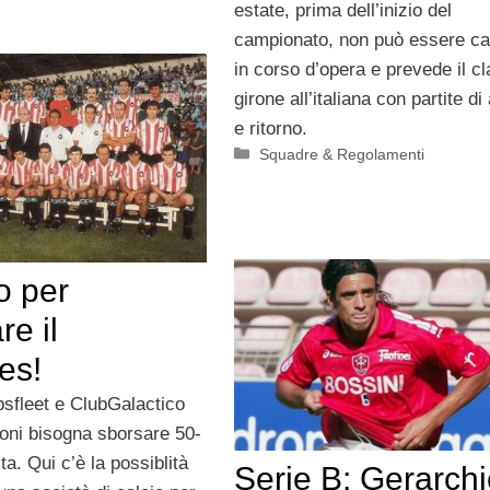
estate, prima dell’inizio del
campionato, non può essere c
in corso d’opera e prevede il c
girone all’italiana con partite di
e ritorno.
Categorie
Squadre & Regolamenti
o per
e il
es!
bsfleet e ClubGalactico
ioni bisogna sborsare 50-
ta. Qui c’è la possiblità
Serie B: Gerarch