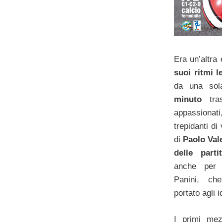
Era un’altra 
suoi ritmi le
da una sol
minuto
tr
appassion
trepidanti di
di
Paolo Val
delle parti
anche per l
Panini, ch
portato agli 
I primi me