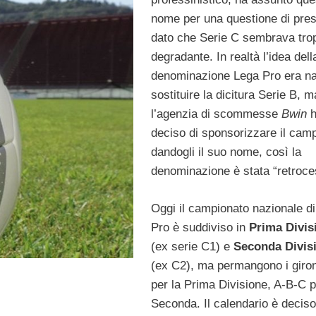
nome per una questione di prest
dato che Serie C sembrava tro
degradante. In realtà l’idea dell
denominazione Lega Pro era na
sostituire la dicitura Serie B, m
l’agenzia di scommesse
Bwin
deciso di sponsorizzare il cam
dandogli il suo nome, così la
denominazione è stata “retroce
Oggi il campionato nazionale d
Pro è suddiviso in
Prima Divis
(ex serie C1) e
Seconda Divis
(ex C2), ma permangono i giron
per la Prima Divisione, A-B-C p
Seconda. Il calendario è deciso