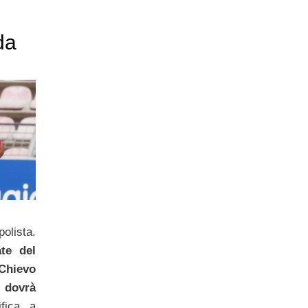
da
olista.
te del
Chievo
i dovrà
ifica, a