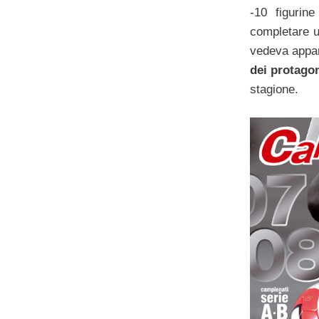
-10 figurin
completare u
vedeva appar
dei protago
stagione.