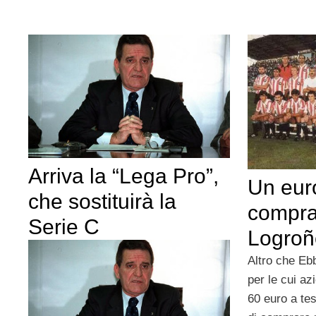
Arriva la “Lega Pro”,
Un eur
che sostituirà la
comprar
Serie C
Logroñ
Altro che Eb
per le cui az
60 euro a tes