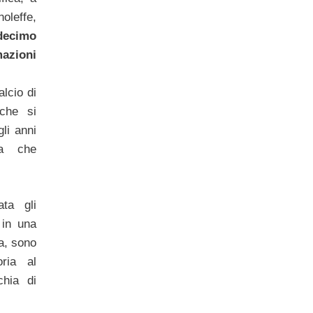
noleffe,
decimo
azioni
alcio di
che si
gli anni
za che
ta gli
 in una
na, sono
oria al
hia di