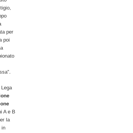
igio,
ppo
a
ta per
a poi
ha
pionato
ssa”.
i Lega
ione
ione
i A e B
er la
 in