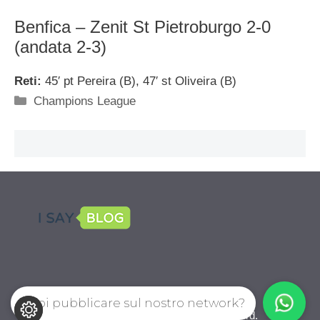
Benfica – Zenit St Pietroburgo 2-0
(andata 2-3)
Reti:
45′ pt Pereira (B), 47′ st Oliveira (B)
Categorie
Champions League
Vuoi pubblicare sul nostro network?
CalcioPro.com © 2026. All right reserverd.