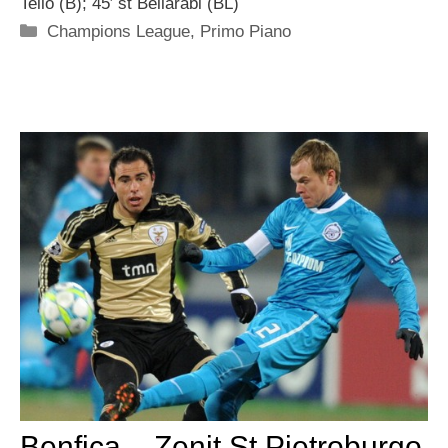
Tello (B); 45′ st Bellarabi (BL)
Categorie
Champions League
,
Primo Piano
Benfica – Zenit St Pietroburgo