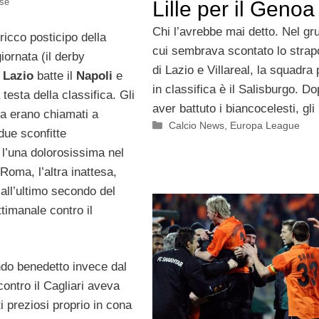
sse
Lille per il Genoa
Chi l’avrebbe mai detto. Nel gr
 ricco posticipo della
cui sembrava scontato lo strap
ornata (il derby
di Lazio e Villareal, la squadra
a
Lazio
batte il
Napoli
e
in classifica è il Salisburgo. D
 testa della classifica. Gli
aver battuto i biancocelesti, gli
ja erano chiamati a
Categorie
Calcio News
,
Europa League
 due sconfitte
 l’una dolorosissima nel
Roma, l’altra inattesa,
 all’ultimo secondo del
ttimanale contro il
do benedetto invece dal
contro il Cagliari aveva
ti preziosi proprio in cona