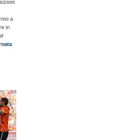
sizioni
ermo a
re in
el
rnata