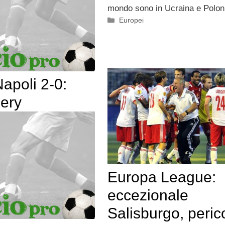
mondo sono in Ucraina e Polon
Categorie
Europei
apoli 2-0:
lery
Europa League:
eccezionale
Salisburgo, peric