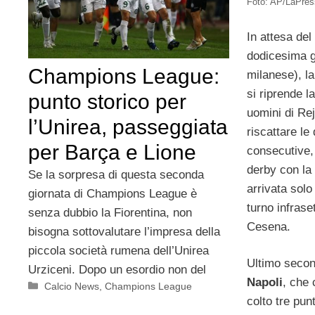
Foto: AP/LaPre
In attesa del
dodicesima gi
Champions League:
milanese), l
si riprende la
punto storico per
uomini di Re
l’Unirea, passeggiata
riscattare le
per Barça e Lione
consecutive,
derby con la 
Se la sorpresa di questa seconda
arrivata solo
giornata di Champions League è
turno infrase
senza dubbio la Fiorentina, non
Cesena.
bisogna sottovalutare l’impresa della
piccola società rumena dell’Unirea
Ultimo secon
Urziceni. Dopo un esordio non del
Napoli
, che 
Categorie
Calcio News
,
Champions League
colto tre pun