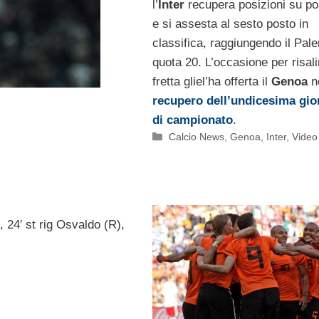
l’
Inter
recupera posizioni su po
e si assesta al sesto posto in
classifica, raggiungendo il Pal
quota 20. L’occasione per risali
fretta gliel’ha offerta il
Genoa
n
recupero dell’undicesima gio
di campionato
.
Categorie
Calcio News
,
Genoa
,
Inter
,
Video
J), 24′ st rig Osvaldo (R),