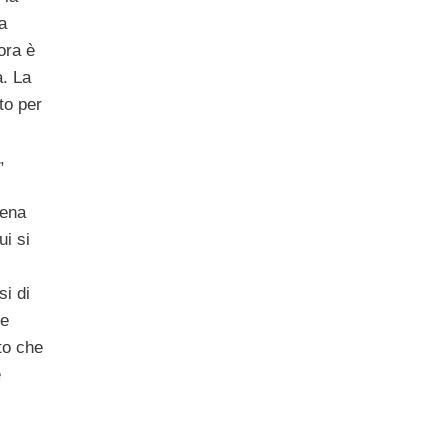
a
ora è
a. La
tto per
,
tena
ui si
si di
he
sto che
è