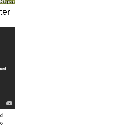
ter
di
to