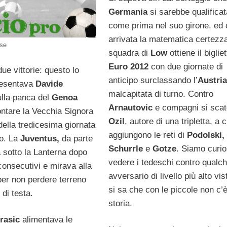
Germania
si sarebbe qualificat
come prima nel suo girone, ed 
arrivata la matematica certezz
sse
squadra di
Low
ottiene il biglie
Euro 2012
con due giornate di
due vittorie: questo lo
anticipo surclassando l’
Austria
resentava
Davide
malcapitata di turno. Contro
lla panca del
Genoa
Arnautovic
e compagni si sca
ontare la Vecchia Signora
Ozil
, autore di una tripletta, a c
 della tredicesima giornata
aggiungono le reti di
Podolski,
o. La
Juventus,
da parte
Schurrle
e
Gotze
. Siamo curio
a sotto la Lanterna dopo
vedere i tedeschi contro qualc
consecutivi e mirava alla
avversario di livello più alto vi
per non perdere terreno
si sa che con le piccole non c’
 di testa.
storia.
rasic
alimentava le