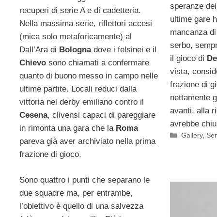
speranze dei
recuperi di serie A e di cadetteria.
ultime gare h
Nella massima serie, riflettori accesi
mancanza di 
(mica solo metaforicamente) al
serbo, sempr
Dall’Ara di
Bologna
dove i felsinei e il
il gioco di
De
Chievo
sono chiamati a confermare
vista, consi
quanto di buono messo in campo nelle
frazione di 
ultime partite. Locali reduci dalla
nettamente g
vittoria nel derby emiliano contro il
avanti, alla 
Cesena
, clivensi capaci di pareggiare
avrebbe chius
in rimonta una gara che la
Roma
Categorie
Gallery
,
Ser
pareva già aver archiviato nella prima
frazione di gioco.
Sono quattro i punti che separano le
due squadre ma, per entrambe,
l’obiettivo è quello di una salvezza