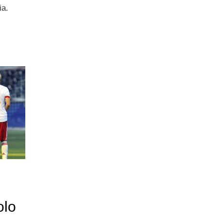
ia.
olo