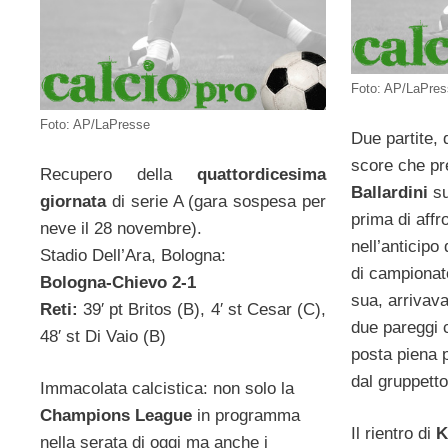
Foto: AP/LaPre
Foto: AP/LaPresse
Due partite, 
score che p
Recupero della
quattordicesima
Ballardini
su
giornata
di serie A (gara sospesa per
prima di affr
neve il 28 novembre).
nell’anticipo
Stadio Dell’Ara, Bologna:
di campionat
Bologna-Chievo 2-1
sua, arrivav
Reti:
39′ pt Britos (B), 4′ st Cesar (C),
due pareggi 
48′ st Di Vaio (B)
posta piena 
dal gruppetto
Immacolata calcistica: non solo la
Champions League
in programma
Il rientro di
K
nella serata di oggi ma anche i