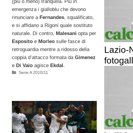
(più o meno) tranquilla. Più in
emergenza i gialloblu che devono
rinunciare a
Fernandes
, squalificato,
e si affidano a Rigoni quale sostituto
naturale. Di contro,
Malesani
opta per
Esposito
e
Morleo
sulle fasce di
Lazio-N
retroguardia mentre a ridosso della
coppia d’attacco formata da
Gimenez
fotogal
e
Di Vaio
agisce
Ekdal
.
Categorie
Serie A 2010/11