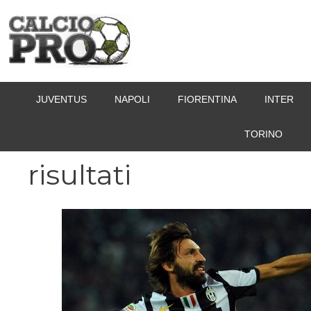
Vai
al
contenuto
JUVENTUS
NAPOLI
FIORENTINA
INTER
TORINO
risultati