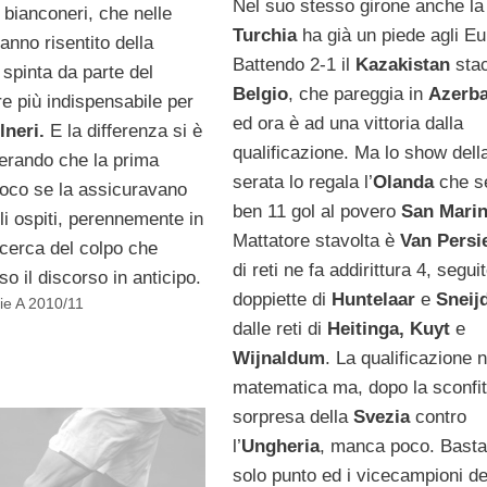
Nel suo stesso girone anche la
 bianconeri, che nelle
Turchia
ha già un piede agli Eu
anno risentito della
Battendo 2-1 il
Kazakistan
stac
spinta da parte del
Belgio
, che pareggia in
Azerba
e più indispensabile per
ed ora è ad una vittoria dalla
lneri.
E la differenza si è
qualificazione. Ma lo show dell
derando che la prima
serata lo regala l’
Olanda
che s
gioco se la assicuravano
ben 11 gol al povero
San Mari
li ospiti, perennemente in
Mattatore stavolta è
Van Persi
ricerca del colpo che
di reti ne fa addirittura 4, segui
o il discorso in anticipo.
doppiette di
Huntelaar
e
Sneij
ie A 2010/11
dalle reti di
Heitinga, Kuyt
e
Wijnaldum
. La qualificazione 
matematica ma, dopo la sconfit
sorpresa della
Svezia
contro
l’
Ungheria
, manca poco. Basta
solo punto ed i vicecampioni de