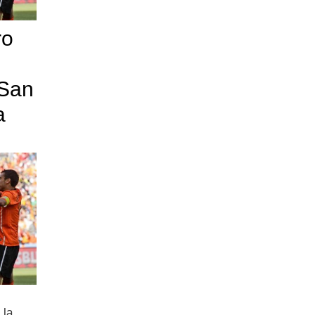
ro
 San
a
 la