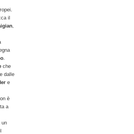
ropei.
ca il
igian
,
a
egna
no
.
e
che
te dalle
der
e
non è
ta a
 un
l