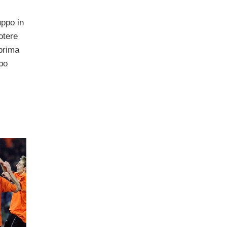
uppo in
otere
 prima
opo