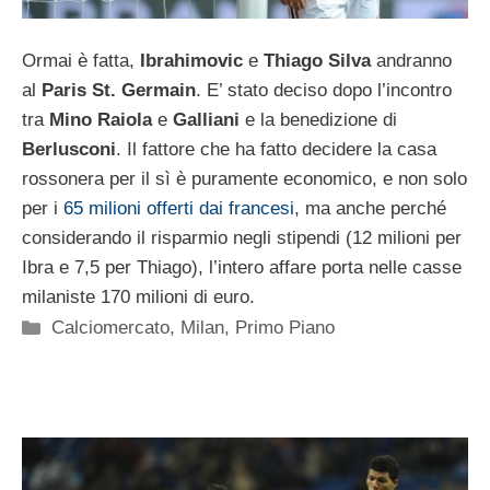
Ormai è fatta,
Ibrahimovic
e
Thiago Silva
andranno
al
Paris St. Germain
. E’ stato deciso dopo l’incontro
tra
Mino Raiola
e
Galliani
e la benedizione di
Berlusconi
. Il fattore che ha fatto decidere la casa
rossonera per il sì è puramente economico, e non solo
per i
65 milioni offerti dai francesi
, ma anche perché
considerando il risparmio negli stipendi (12 milioni per
Ibra e 7,5 per Thiago), l’intero affare porta nelle casse
milaniste 170 milioni di euro.
Categorie
Calciomercato
,
Milan
,
Primo Piano