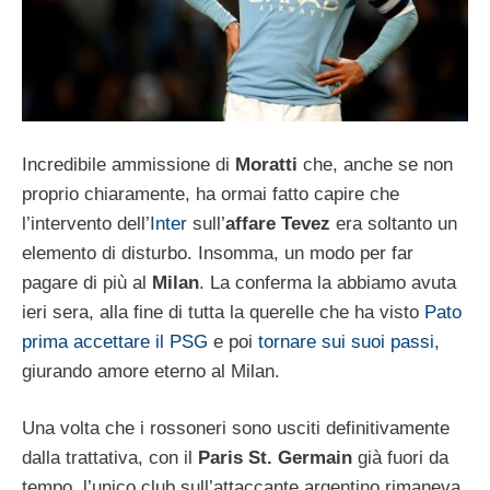
Incredibile ammissione di
Moratti
che, anche se non
proprio chiaramente, ha ormai fatto capire che
l’intervento dell’
Inter
sull’
affare Tevez
era soltanto un
elemento di disturbo. Insomma, un modo per far
pagare di più al
Milan
. La conferma la abbiamo avuta
ieri sera, alla fine di tutta la querelle che ha visto
Pato
prima accettare il PSG
e poi
tornare sui suoi passi
,
giurando amore eterno al Milan.
Una volta che i rossoneri sono usciti definitivamente
dalla trattativa, con il
Paris St. Germain
già fuori da
tempo, l’unico club sull’attaccante argentino rimaneva