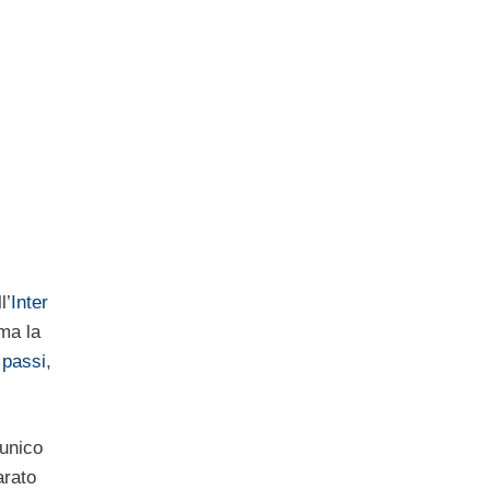
l’
Inter
ma la
 passi
,
’unico
arato