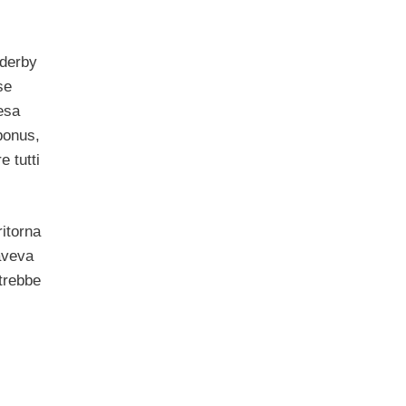
 derby
se
esa
bonus,
e tutti
ritorna
 aveva
trebbe