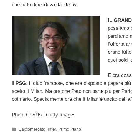
che tutto dipendeva dal derby.
IL GRAND
possiamo p
perdiamo n
l’offerta ar
erano tutto
quei soldi 
E ora cosa 
il
PSG
. Il club francese, che era disposto a pagare più d
scelto il Milan. Ma ora che Pato non parte più per Pari
colmarlo. Specialmente ora che il Milan è uscito dall’a
Photo Credits | Getty Images
Categorie
Calciomercato
,
Inter
,
Primo Piano