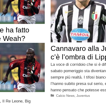
e ha fatto
e Weah?
Cannavaro alla J
c’è l’ombra di Lip
La voce di corridoio che si è di
sabato pomeriggio sta diventa
sempre più realtà. I tifosi bianc
l’hanno subito presa sul serio, 
hanno pensato che potesse es
Categorie
Calcio News
,
Juventus
, Il Re Leone, Big