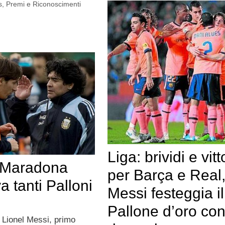
s
,
Premi e Riconoscimenti
Liga: brividi e vitt
 Maradona
per Barça e Real
a tanti Palloni
Messi festeggia il
Pallone d’oro co
di Lionel Messi, primo