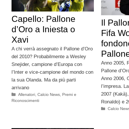
Capello: Pallone
Il Pallo
d’Oro a Iniesta o
Fifa Wo
Xavi
fondono
A chi verrà assegnato il Pallone d’Oro
Pallone
del 2010? Probabilmente a Wesley
Anno 2005, R
Snejider, campione d’Europa con
Pallone d’Oro
l’Inter e vice-campione del mondo con
Anno 2006, C
la sua Olanda. Ma da più parti
l’impresa. L
arrivano
2007 (Kakà),
Categorie
Allenatori
,
Calcio News
,
Premi e
Riconoscimenti
Ronaldo) e 2
Categorie
Calcio New