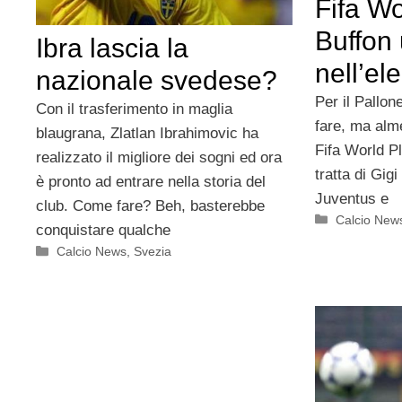
Fifa Wo
Buffon 
Ibra lascia la
nell’el
nazionale svedese?
Per il Pallon
Con il trasferimento in maglia
fare, ma alm
blaugrana, Zlatlan Ibrahimovic ha
Fifa World Pl
realizzato il migliore dei sogni ed ora
tratta di Gigi
è pronto ad entrare nella storia del
Juventus e
club. Come fare? Beh, basterebbe
Categorie
Calcio New
conquistare qualche
Categorie
Calcio News
,
Svezia