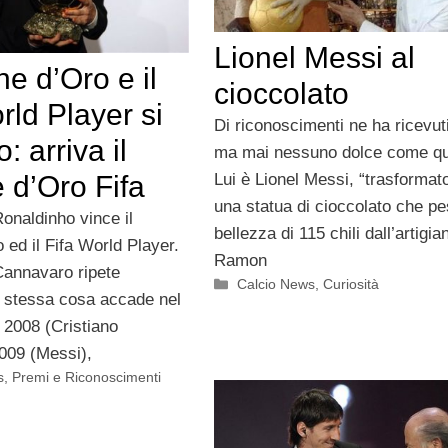
Lionel Messi al
ne d’Oro e il
cioccolato
rld Player si
Di riconoscimenti ne ha ricevuti
: arriva il
ma mai nessuno dolce come qu
 d’Oro Fifa
Lui è Lionel Messi, “trasformat
una statua di cioccolato che pe
onaldinho vince il
bellezza di 115 chili dall’artigia
 ed il Fifa World Player.
Ramon
annavaro ripete
Categorie
Calcio News
,
Curiosità
a stessa cosa accade nel
 2008 (Cristiano
009 (Messi),
s
,
Premi e Riconoscimenti