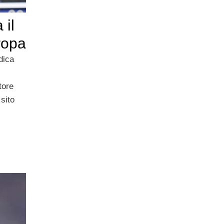
 il
uropa
dica
tore
 sito