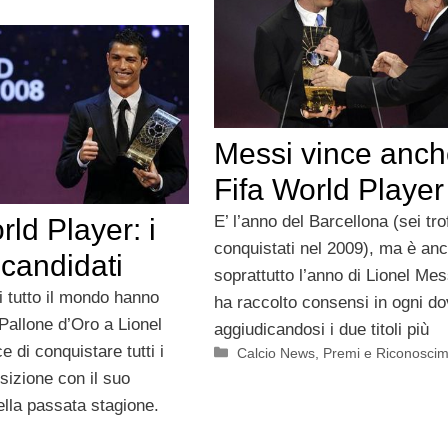
Messi vince anche
Fifa World Player
E’ l’anno del Barcellona (sei tro
rld Player: i
conquistati nel 2009), ma è an
candidati
soprattutto l’anno di Lionel Mes
di tutto il mondo hanno
ha raccolto consensi in ogni do
Pallone d’Oro a Lionel
aggiudicandosi i due titoli più
 di conquistare tutti i
Categorie
Calcio News
,
Premi e Riconoscim
osizione con il suo
ella passata stagione.