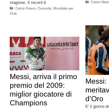
Categorie
Calcio New
stagione. Il record è
Categorie
Calcio Estero
,
Curiosità
,
Mondiale per
Club
Messi, arriva il primo
Messi:
premio del 2009:
meritav
miglior giocatore di
d’Oro
Champions
E’ il giorno 