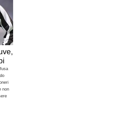
uve,
pi
ffusa
ndo
oneri
e non
sere