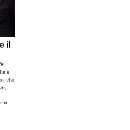
 il
fei
che e
si, che
ve,
enti