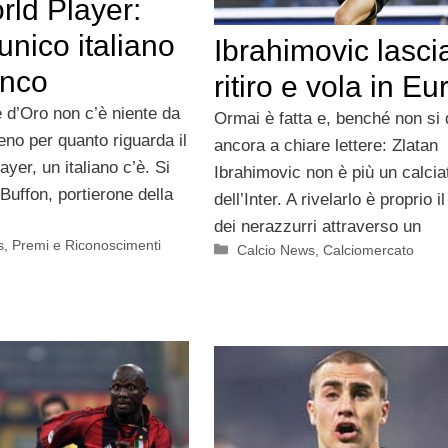
rld Player:
unico italiano
Ibrahimovic lascia
enco
ritiro e vola in E
e d’Oro non c’è niente da
Ormai è fatta e, benché non si 
eno per quanto riguarda il
ancora a chiare lettere: Zlatan
ayer, un italiano c’è. Si
Ibrahimovic non è più un calcia
 Buffon, portierone della
dell’Inter. A rivelarlo è proprio il
dei nerazzurri attraverso un
s
,
Premi e Riconoscimenti
Categorie
Calcio News
,
Calciomercato