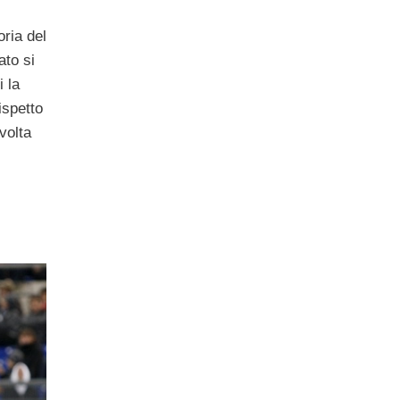
oria del
ato si
i la
ispetto
volta