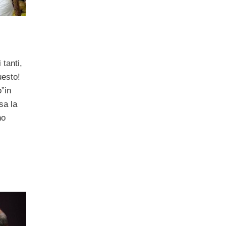
 tanti,
esto!
o”in
sa la
no