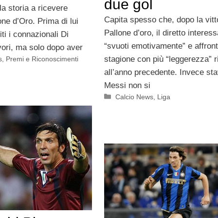
due gol
la storia a ricevere
Capita spesso che, dopo la vitt
one d’Oro. Prima di lui
Pallone d’oro, il diretto interess
iti i connazionali Di
“svuoti emotivamente” e affront
vori, ma solo dopo aver
stagione con più “leggerezza” r
s
,
Premi e Riconoscimenti
all’anno precedente. Invece sta
Messi non si
Categorie
Calcio News
,
Liga