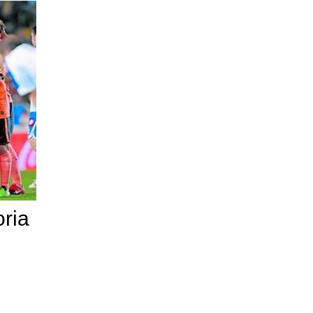
oria
,
n