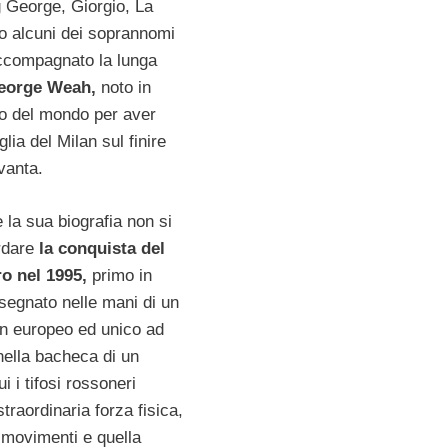
 George, Giorgio, La
o alcuni dei soprannomi
ccompagnato la lunga
eorge Weah,
noto in
o del mondo per aver
lia del Milan sul finire
vanta.
 la sua biografia non si
rdare
la conquista del
o nel 1995,
primo in
segnato nelle mani di un
on europeo ed unico ad
 nella bacheca di un
ui i tifosi rossoneri
straordinaria forza fisica,
 movimenti e quella