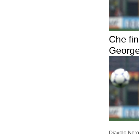
Che fin
Georg
Diavolo Nero