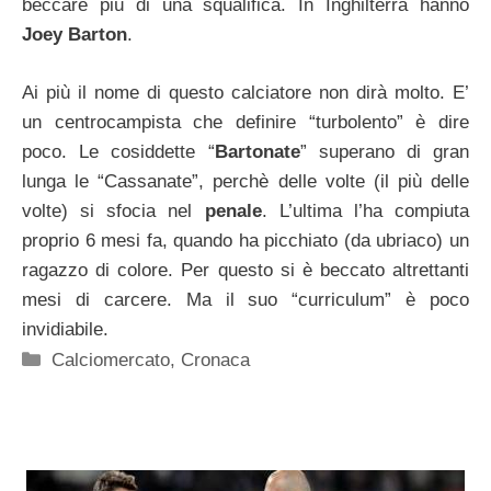
beccare più di una squalifica. In Inghilterra hanno
Joey Barton
.
Ai più il nome di questo calciatore non dirà molto. E’
un centrocampista che definire “turbolento” è dire
poco. Le cosiddette “
Bartonate
” superano di gran
lunga le “Cassanate”, perchè delle volte (il più delle
volte) si sfocia nel
penale
. L’ultima l’ha compiuta
proprio 6 mesi fa, quando ha picchiato (da ubriaco) un
ragazzo di colore. Per questo si è beccato altrettanti
mesi di carcere. Ma il suo “curriculum” è poco
invidiabile.
Categorie
Calciomercato
,
Cronaca