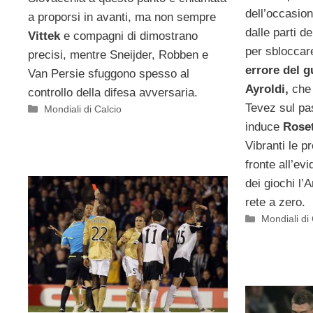
dell’occasion
a proporsi in avanti, ma non sempre
dalle parti d
Vittek
e compagni di dimostrano
per sbloccar
precisi, mentre Sneijder, Robben e
errore del g
Van Persie sfuggono spesso al
Ayroldi,
che 
controllo della difesa avversaria.
Tevez sul pa
Categorie
Mondiali di Calcio
induce
Roset
Vibranti le p
fronte all’evi
dei giochi l
rete a zero.
Categorie
Mondiali di