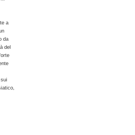
te a
un
o da
à del
forte
ente
 sui
iatico,