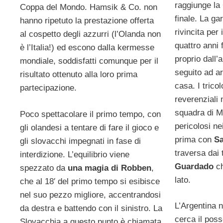
raggiunge la 
Coppa del Mondo. Hamsik & Co. non
finale. La ga
hanno ripetuto la prestazione offerta
rivincita per
al cospetto degli azzurri (l’Olanda non
quattro anni 
è l’Italia!) ed escono dalla kermesse
proprio dall’a
mondiale, soddisfatti comunque per il
seguito ad ar
risultato ottenuto alla loro prima
casa. I trico
partecipazione.
reverenziali 
squadra di M
Poco spettacolare il primo tempo, con
pericolosi ne
gli olandesi a tentare di fare il gioco e
prima con
Sa
gli slovacchi impegnati in fase di
traversa dai 
interdizione. L’equilibrio viene
Guardado
c
spezzato da
una magia di Robben
,
lato.
che al 18′ del primo tempo si esibisce
nel suo pezzo migliore, accentrandosi
L’Argentina 
da destra e battendo con il sinistro. La
cerca il poss
Slovacchia a questo punto è chiamata