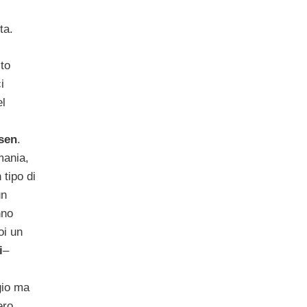
ta.
to
i
el
sen
.
mania,
 tipo di
un
nno
oi un
i
–
gio ma
ero,