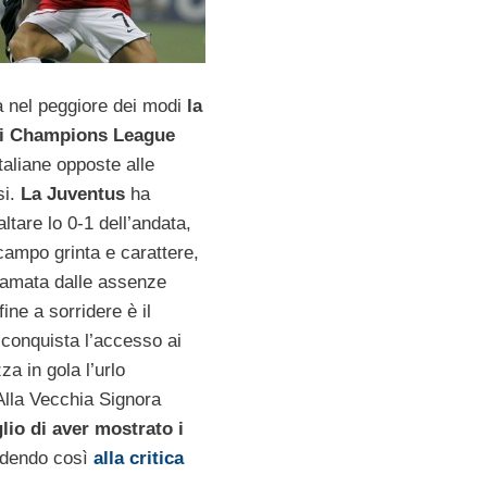
a nel peggiore dei modi
la
di Champions League
taliane opposte alle
si.
La Juventus
ha
altare lo 0-1 dell’andata,
campo grinta e carattere,
amata dalle assenze
fine a sorridere è il
conquista l’accesso ai
za in gola l’urlo
Alla Vecchia Signora
lio di aver mostrato i
ndendo così
alla critica