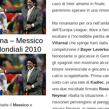
caso di Inter almeno in finale,
potremmo sperare in una rimon
Ma rimaniamo per ora nell’ambi
dell’Europa League, dove a farc
esultare è l’incredibile partita d
ina – Messico
Villareal
che spinge fuori dalla
Mondiali 2010
competizione il
Bayer Leverku
Nonostante si giocasse in Ger
gli spagnoli non mostrano alcun
timore reverenziale e giocano 
calcio scoppiettante. Prima va
sotto con una rete di
Kadlec
, p
uno-due micidiale firmato
Ross
Neymar
ribalta la situazione. I
rossoneri pervengono al pareg
atte il
Messico
e
ancora Neymar, in pieno recup