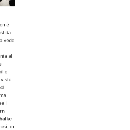
non è
 sfida
ra vede
nta al
e
ille
 visto
oli
ima
se i
rn
halke
osì, in