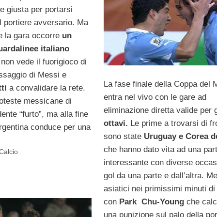
e giusta per portarsi
el portiere avversario. Ma
e la gara occorre
un
uardalinee italiano
non vede il fuorigioco di
ssaggio di Messi e
La fase finale della Coppa del
ti
a convalidare la rete.
entra nel vivo con le gare ad
roteste messicane di
eliminazione diretta valide per g
dente “furto”, ma alla fine
ottavi.
Le prime a trovarsi di fr
’Argentina conduce per una
sono state
Uruguay e Corea de
che hanno dato vita ad una part
 Calcio
interessante con diverse occas
gol da una parte e dall’altra. Me
asiatici nei primissimi minuti di
con
Park Chu-Young
che calc
una punizione sul palo della po