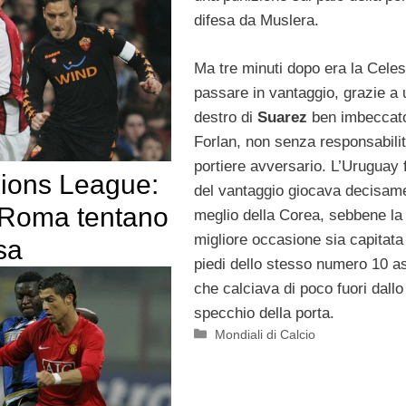
difesa da Muslera.
Ma tre minuti dopo era la Celes
passare in vantaggio, grazie a 
destro di
Suarez
ben imbeccat
Forlan, non senza responsabilit
portiere avversario. L’Uruguay 
ons League:
del vantaggio giocava decisam
e Roma tentano
meglio della Corea, sebbene la
migliore occasione sia capitata
sa
piedi dello stesso numero 10 as
che calciava di poco fuori dallo
specchio della porta.
Categorie
Mondiali di Calcio