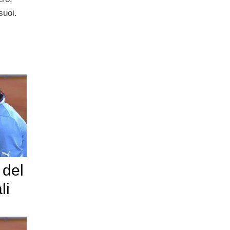
suoi.
 del
li