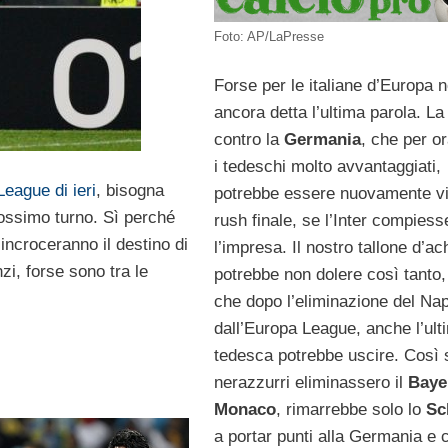
Foto: AP/LaPresse
Forse per le italiane d’Europa 
ancora detta l’ultima parola. La
contro la
Germania
, che per o
i tedeschi molto avvantaggiati,
League di ieri
, bisogna
potrebbe essere nuovamente vi
rossimo turno. Sì perché
rush finale, se l’Inter compiess
 incroceranno il destino di
l’impresa. Il nostro tallone d’ach
zi, forse sono tra le
potrebbe non dolere così tanto,
che dopo l’eliminazione del Nap
dall’Europa League, anche l’ult
tedesca potrebbe uscire. Così 
nerazzurri eliminassero il
Baye
Monaco
, rimarrebbe solo lo
Sc
a portar punti alla Germania e c