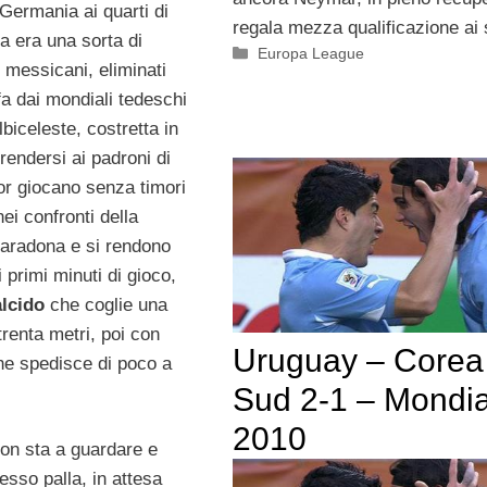
Germania ai quarti di
regala mezza qualificazione ai 
ra era una sorta di
Categorie
Europa League
 i messicani, eliminati
fa dai mondiali tedeschi
lbiceleste, costretta in
rendersi ai padroni di
lor giocano senza timori
nei confronti della
aradona e si rendono
i primi minuti di gioco,
lcido
che coglie una
trenta metri, poi con
Uruguay – Corea
he spedisce di poco a
Sud 2-1 – Mondia
2010
non sta a guardare e
esso palla, in attesa