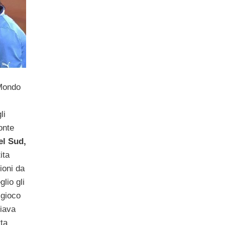
 Mondo
li
onte
l Sud,
ita
ioni da
glio gli
 gioco
iava
rta