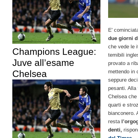
E’ cominciat
due giorni 
che vede le i
Champions League:
temibili ingle
Juve all’esame
provato a rib
Chelsea
mettendo in 
seppure deci
pesanti. Alla 
Chelsea che 
quarti e stroz
bianconero. 
resta
l’orgog
denti,
rispo