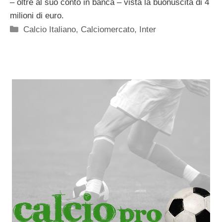
– oltre al suo conto in banca – vista la buonuscita di 4
milioni di euro.
Categorie
Calcio Italiano
,
Calciomercato
,
Inter