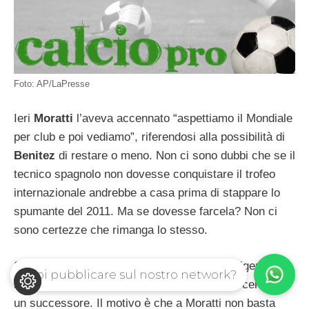
Foto: AP/LaPresse
Ieri
Moratti
l’aveva accennato “aspettiamo il Mondiale
per club e poi vediamo”, riferendosi alla possibilità di
Benitez
di restare o meno. Non ci sono dubbi che se il
tecnico spagnolo non dovesse conquistare il trofeo
internazionale andrebbe a casa prima di stappare lo
spumante del 2011. Ma se dovesse farcela? Non ci
sono certezze che rimanga lo stesso.
Secondo i soliti ben informati pare che la dirigenza
Vuoi pubblicare sul nostro network?
nerazzurra si stia già guardando intorno per cercare
un successore. Il motivo è che a Moratti non basta