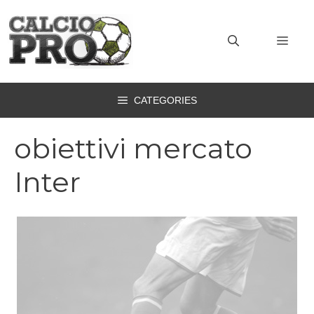
Vai
al
MEN
contenuto
CATEGORIES
obiettivi mercato
Inter