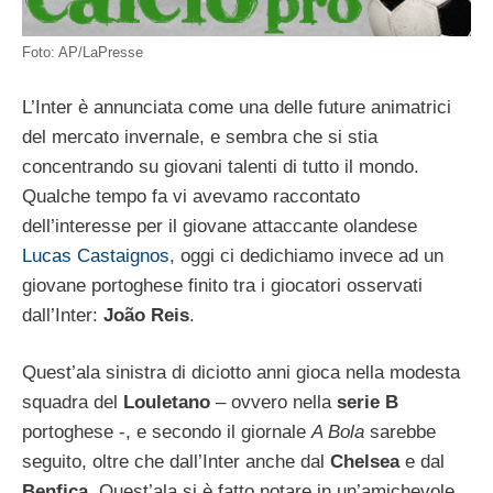
Foto: AP/LaPresse
L’Inter è annunciata come una delle future animatrici
del mercato invernale, e sembra che si stia
concentrando su giovani talenti di tutto il mondo.
Qualche tempo fa vi avevamo raccontato
dell’interesse per il giovane attaccante olandese
Lucas Castaignos
, oggi ci dedichiamo invece ad un
giovane portoghese finito tra i giocatori osservati
dall’Inter:
João Reis
.
Quest’ala sinistra di diciotto anni gioca nella modesta
squadra del
Louletano
– ovvero nella
serie B
portoghese -, e secondo il giornale
A Bola
sarebbe
seguito, oltre che dall’Inter anche dal
Chelsea
e dal
Benfica
. Quest’ala si è fatto notare in un’amichevole