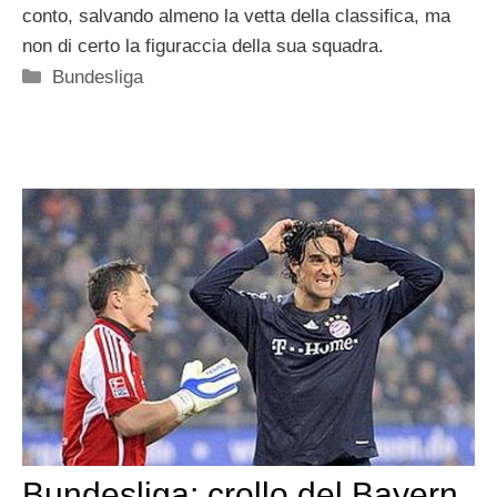
conto, salvando almeno la vetta della classifica, ma
non di certo la figuraccia della sua squadra.
Categorie
Bundesliga
Bundesliga: crollo del Bayern,