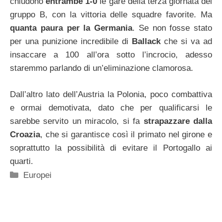
chiudono
entrambe 1-0
le gare della terza giornata del
gruppo B, con la vittoria delle squadre favorite. Ma
quanta paura per la Germania
. Se non fosse stato
per una punizione incredibile di
Ballack
che si va ad
insaccare a 100 all’ora sotto l’incrocio, adesso
staremmo parlando di un’eliminazione clamorosa.
Dall’altro lato dell’Austria la Polonia, poco combattiva
e ormai demotivata, dato che per qualificarsi le
sarebbe servito un miracolo, si fa
strapazzare dalla
Croazia
, che si garantisce così il primato nel girone e
soprattutto la possibilità di evitare il Portogallo ai
quarti.
Categorie
Europei